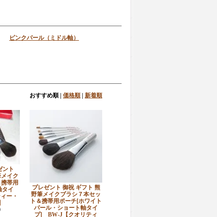
ピンクパール（ミドル軸）
おすすめ順
|
価格順
|
新着順
ゼント
筆メイク
＆携帯用
プレゼント 御祝 ギフト 熊
軸タイ
野筆メイクブラシ７本セッ
ティー・
ト＆携帯用ポーチ[ホワイト
】
パール・ショート軸タイ
)
プ] BW-J【クオリティ