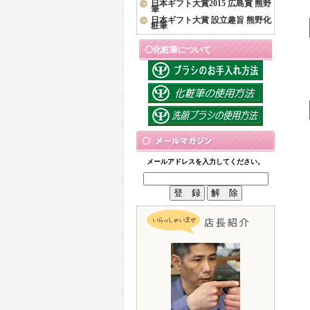
日本ギフト大賞2015 広島賞 熊野
筆
日本ギフト大賞 設立趣旨 熊野化
粧筆
化粧筆について
メールアドレスを入力してください。