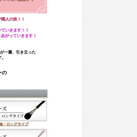
が職人の技！！
いていきます！！
きあがっていきます！
が一層、引き立った
す。
ーの
軸・ロングタイプ