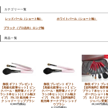
カテゴリー一覧
レッドパール（ショート軸）
ホワイトパール（ショート軸）
ブラック（プロ志向）ロング軸
商品一覧
御祝 ギフト プレゼント
御祝 プレゼント ギフト
御祝 ギフト プレ
【高級化粧筆セット】ピン
【高級化粧筆セット】ピン
【送料無料】熊野
クパール・熊野筆メイクブ
クパール・熊野筆メイクブ
ブラシ７本セット
ラシ３本セット[ミドル軸タ
ラシ2本セット[ミドル軸タ
ポーチ[ショート
イプ] PK-5D 粗光峰 チー
イプ] PK-3D【送料無料】
プ] B-J【クオリ
ク シャドー リップブラシ
粗光峰 チークブラシ シャド
ジャパン受賞
8,580円(税込)
ウブラシ
28,160円(税込
6,270円(税込)