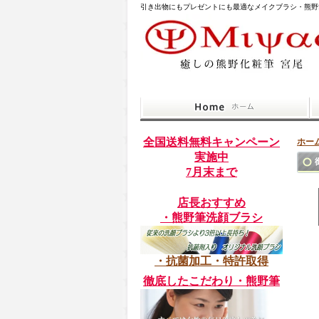
引き出物にもプレゼントにも最適なメイクブラシ・熊野
全国送料無料キャンペーン
ホー
実施中
7月末まで
店長おすすめ
・熊野筆洗顔ブラシ
・抗菌加工・特許取得
徹底したこだわり・熊野筆