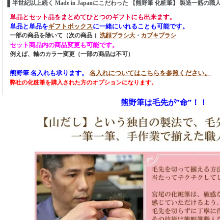
半世紀以上続く Made in Japanにこだわった 【熊野筆 化粧筆】 製造一筋の職
単品とセット品をまとめてひとつのギフトにも出来ます。
単品と単品を
ギフトボックス
に一緒にいれることも可能です。
一部の商品を除いて（次の商品 ）
洗顔ブラシ大
・
カブキブラシ
セット商品内の商品変更も可能です。
例えば、軸のカラー変更（一部の商品は不可）
熊野筆 名入れも承ります。
名入れについてはこちらを参照ください。
弊社の化粧筆を購入された方のオプションになります。
熊野筆は毛先が”命”！！