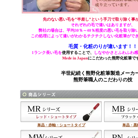
先のない悪い毛を”半差し”という手刀で取り除く事
それぞれの毛で違いはありますが、
弊社の場合は、平均30％～40％程度の悪い毛を取り除
この処理によって違いがわかるチクチクしない化粧筆がで
毛質・化粧のりが違います！！
1ランク長い毛を
使用することで、
しなやかさとふわふわ感
Mede in Japan
にこだわった熊野化粧筆で
半世紀続く熊野化粧筆製造メーカ
熊野筆職人のこだわりの技
単品・赤軸・ショートタイプ
単品・黒