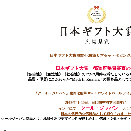
日本ギフト大賞 熊野化粧筆５本セット≪ピンク
日本ギフト大賞 都道府県賞審査の
《独自性》《創造性》《社会性》の3つの用件を満たしている
品質・毛質にこだわった”Made in Kumano”の贈答品と
「クール・ジャパン」熊野化粧筆 BW-8 ホワイトパール メ
2012年4月30日、日印国交樹立60周年に、
「クール・ジャパン」
インドにて
とし
日本の代表的な伝統品として紹介されました
クールジャパン商品とは、地域性及びデザイン性が感じられ、伝統・文化・技術・