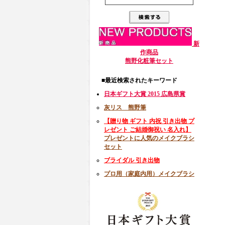
新
作商品
熊野化粧筆セット
■最近検索されたキーワード
日本ギフト大賞 2015 広島県賞
灰リス 熊野筆
【贈り物 ギフト 内祝 引き出物 プ
レゼント ご結婚御祝い 名入れ】
プレゼントに人気のメイクブラシ
セット
ブライダル 引き出物
プロ用（家庭内用）メイクブラシ