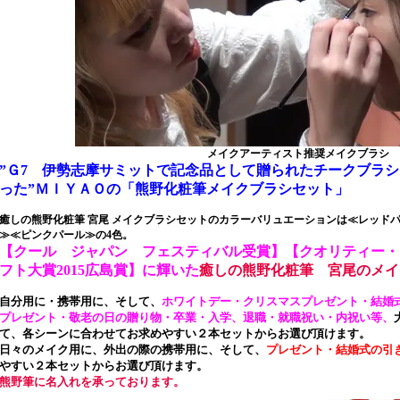
メイクアーティスト推奨メイクブラシ
”Ｇ7 伊勢志摩サミットで記念品として贈られたチークブラ
った”ＭＩＹＡＯの「熊野化粧筆メイクブラシセット」
癒しの熊野化粧筆 宮尾 メイクブラシセットのカラーバリュエーションは≪レッド
≫≪ピンクパール≫の4色。
【クール ジャパン フェスティバル受賞】【クオリティー・ジ
フト大賞2015広島賞】に輝いた
癒しの熊野化粧筆 宮尾のメイ
自分用に・携帯用に、そして、
ホワイトデー・クリスマスプレゼント・結婚
プレゼント・敬老の日の贈り物・卒業・入学、退職・就職祝い・内祝い等、
て、各シーンに合わせてお求めやすい２本セットからお選び頂けます。
日々のメイク用に、外出の際の携帯用に、そして、
プレゼント・結婚式の引
やすい
２本セットから
お選び頂けます。
熊野筆に名入れを承っております。