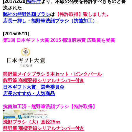
[2017/2/20]
特許庁
より、本願の発明を特許すべきものと審
決された
弊社の熊野洗顔ブラシ
は
【特許取得】致しました。
店長一押し・熊野筆洗顔ブラシ（抗菌加工）
[2015/05/11]
第1回 日本ギフト大賞 2015 都道府県賞 広島賞を受賞
熊野筆メイクブラシ５本セット・ピンクパール
熊野筆 商標登録シリアルナンバー付き
日本ギフト大賞 選考委員会
店長おすすめ・人気商品
抗菌加工済・熊野筆洗顔ブラシ【特許取得】
洗顔ブラシ（大）直径25㎜
熊野筆 商標登録シリアルナンバー付き