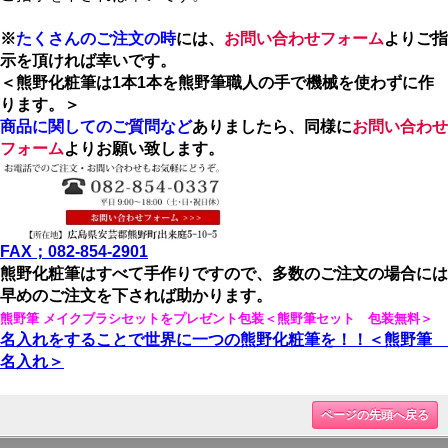
※
たくさんのご注文の時
には、
お問い合わせフォーム
よりご指
示を頂ければ幸いです。
＜熊野化粧筆は1本1本を熊野筆職人の手で機械を使わずに作
ります。＞
商品に関してのご質問など
ありましたら、同様に
お問い合わせ
フォーム
よりお願い致します。
FAX；082-854-2901
熊野化粧筆はすべて手作りですので、多数のご注文の場合には
早めのご注文を下されば助かります。
熊野筆 メイクブラシセットをプレゼント包装＜熊野筆セット 包装無料＞
名入れをすることで世界に一つの熊野化粧筆を！！＜熊野筆
名入れ＞
ページの先頭へ戻る