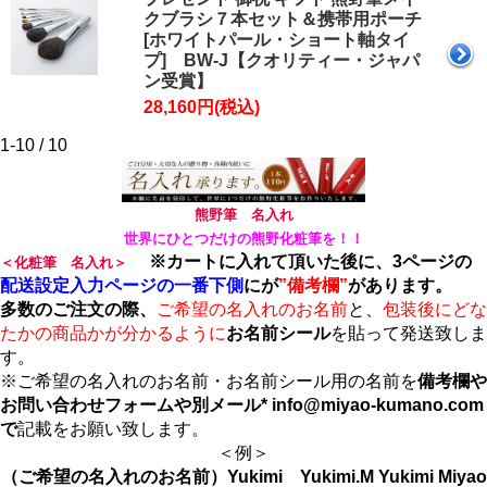
クブラシ７本セット＆携帯用ポーチ
[ホワイトパール・ショート軸タイ
プ] BW-J【クオリティー・ジャパ
ン受賞】
28,160円(税込)
1-10 / 10
熊野筆 名入れ
世界にひとつだけの熊野化粧筆を！！
※カートに入れて頂いた後に、3ページの
＜化粧筆 名入れ＞
配送設定入力ページの一番下側
にが
”備考欄”
があります。
多数のご注文の際、
ご希望の名入れのお名前
と、
包装後にどな
たかの商品かが分かるように
お名前シール
を貼って発送致しま
す。
※ご希望の名入れのお名前・お名前シール用の名前を
備考欄や
お問い合わせフォームや別メール* info@miyao-kumano.com
で
記載をお願い致します。
＜例＞
（ご希望の名入れのお名前）Yukimi Yukimi.M Yukimi Miyao