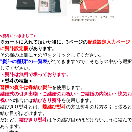
<熨斗につきまして＞
※カートに入れて頂いた後に、3ページの
配送設定入力ページ
に熨斗設定欄
があります。
その欄の上側に▼の印をクリックしてください。
”熨斗の種類”の一覧表
がでてきますので、そちらの中から選択
してください。
・熨斗は無料で承っております。
＜熨斗の種類＞
普段の熨斗は蝶結び熨斗
を使用します。
結婚式の引き出物・ご結婚のお祝い・ご結婚の内祝い・快気お
祝い
の場合には
結びきり熨斗
を使用します。
結びきり熨斗とは、
蝶結び熨斗
の方は熨斗の片方を引っ張ると
結び目がほどけます。
だけど、
結びきり熨斗
はその結び目がほどけないように結んで
あります。