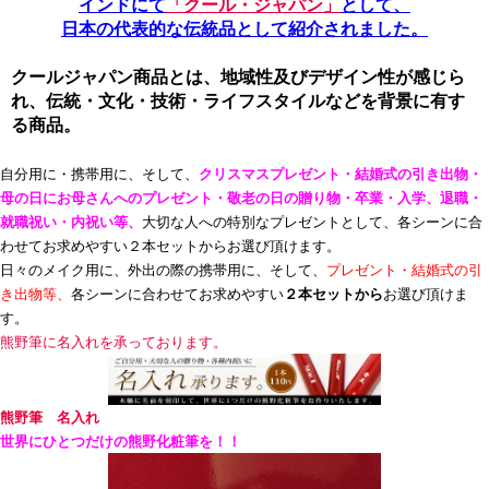
インドにて
「クール・ジャパン」
として、
日本の代表的な伝統品として紹介されました。
クールジャパン商品とは、地域性及びデザイン性が感じら
れ、伝統・文化・技術・ライフスタイルなどを背景に有す
る商品。
自分用に・携帯用に、そして、
クリスマスプレゼント・結婚式の引き出物・
母の日にお母さんへのプレゼント・敬老の日の贈り物・卒業・入学、退職・
就職祝い・内祝い等、
大切な人への特別なプレゼントとして、各シーンに合
わせてお求めやすい２本セットからお選び頂けます。
日々のメイク用に、外出の際の携帯用に、そして、
プレゼント・結婚式の引
き出物等、
各シーンに合わせてお求めやすい
２本セットから
お選び頂けま
す。
熊野筆に名入れを承っております。
熊野筆 名入れ
世界にひとつだけの熊野化粧筆を！！