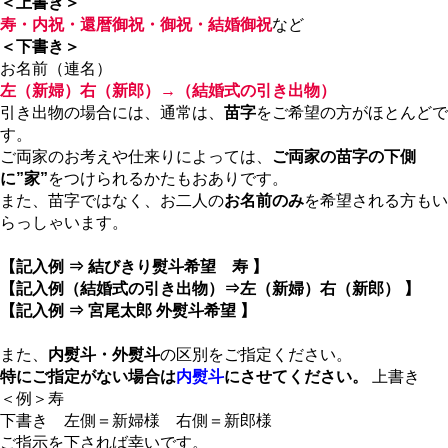
＜上書き＞
寿・内祝・還暦御祝・御祝・結婚御祝
など
＜下書き＞
お名前（連名）
左（新婦）右（新郎）→（結婚式の引き出物）
引き出物の場合には、通常は、
苗字
をご希望の方がほとんどで
す。
ご両家のお考えや仕来りによっては、
ご両家の苗字の下側
に”家”
をつけられるかたもおありです。
また、苗字ではなく、お二人の
お名前のみ
を希望される方もい
らっしゃいます。
【記入例 ⇒ 結びきり熨斗希望 寿 】
【記入例（結婚式の引き出物）⇒左（新婦）右（新郎） 】
【記入例 ⇒ 宮尾太郎 外熨斗希望 】
また、
内熨斗・外熨斗
の区別をご指定ください。
特にご指定がない場合は
内熨斗
にさせてください。
上書き
＜例＞寿
下書き 左側＝新婦様 右側＝新郎様
ご指示を下されば幸いです。