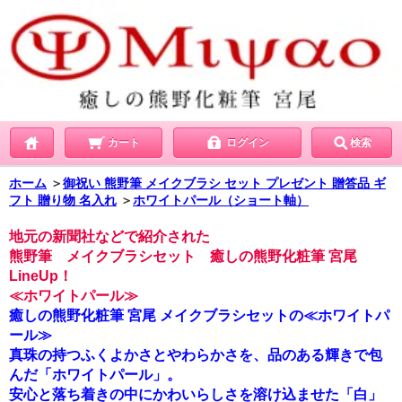
カート
ログイン
検索
ホーム
＞
御祝い 熊野筆 メイクブラシ セット プレゼント 贈答品 ギ
フト 贈り物 名入れ
＞
ホワイトパール（ショート軸）
地元の新聞社などで紹介された
熊野筆 メイクブラシセット 癒しの熊野化粧筆 宮尾
LineUp！
≪ホワイトパール≫
癒しの熊野化粧筆 宮尾 メイクブラシセットの≪ホワイトパ
ール≫
真珠の持つふくよかさとやわらかさを、品のある輝きで包
んだ「ホワイトパール」。
安心と落ち着きの中にかわいらしさを溶け込ませた「白」