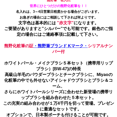
熊野筆 名入れ
世界にひとつだけの熊野化粧筆を！！
名入れは、3～4日営業日程度かかる場合がございます。
お急ぎの場合にはご相談して下されば何よりです。
文字色は基本的には
”赤文字”
になります。
ご要望がありますと”シルバー”でも可能です。銀色のご指
定の場合にはご連絡事項に記載して下さい。
熊野化粧筆の証
・熊野筆ブランド Kマーク・
シリアルナン
バー付
ホワイトパール・メイクブラシ５本セット（携帯用リップ
ブラシ）[BW-47]の特長
高級山羊毛のパウダーブラシとチークブラシに、Miyaoの
化粧筆の中でも外せないアイシャドウブラシとブラシ＆コ
ーム、
さらにホワイトパールシリーズに合わせた新登場の携帯リ
ップブラシを組み合わせた５本セット。
この充実の組み合わせが１万4千円を切って登場。プレゼン
トに最適なセットです。
オプションで、日本製ポーチも付けることが可能です。