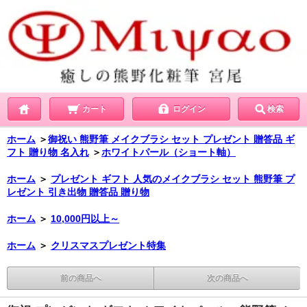
カート
ログイン
検索
ホーム
＞
御祝い 熊野筆 メイクブラシ セット プレゼント 贈答品 ギ
フト 贈り物 名入れ
＞
ホワイトパール（ショート軸）
ホーム
＞
プレゼント ギフト 人気のメイクブラシ セット 熊野筆 プ
レゼント 引き出物 贈答品 贈り物
ホーム
＞
10,000円以上～
ホーム
＞
クリスマスプレゼント特集
前の商品へ
次の商品へ