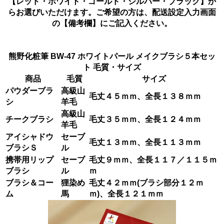
【レッド・ホワイト・ゴールド・シルバー・ブラック】か
らお選びいただけます。ご希望の方は、配送設定入力画面
の【備考欄】にご記入ください。
熊野化粧筆 BW-47 ホワイトパール メイクブラシ５本セッ
ト 毛質・サイズ
商品
毛質
サイズ
パウダーブラ
高級山
毛丈４５ｍｍ、全長１３８ｍｍ
シ
羊毛
高級山
チークブラシ
毛丈３５ｍｍ、全長１２４ｍｍ
羊毛
アイシャドウ
セーブ
毛丈１３ｍｍ、全長１１３ｍｍ
ブラシＳ
ル
携帯用リップ
セーブ
毛丈９ｍｍ、全長１１７／１１５ｍ
ブラシ
ル
ｍ
ブラシ＆コー
狸染め
毛丈４２ｍｍ(ブラシ部分１２ｍ
ム
馬
ｍ)、全長１２１ｍｍ