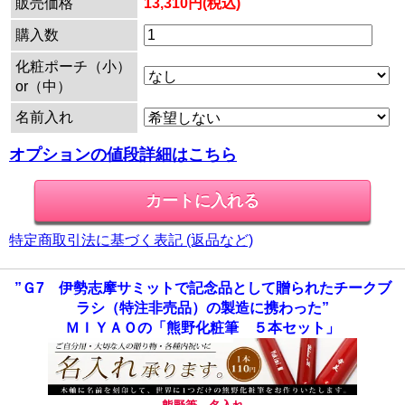
販売価格
13,310円(税込)
購入数
化粧ポーチ（小）
or（中）
名前入れ
オプションの値段詳細はこちら
特定商取引法に基づく表記 (返品など)
”Ｇ7 伊勢志摩サミットで記念品として贈られたチークブ
ラシ（特注非売品）の製造に携わった”
ＭＩＹＡＯの「熊野化粧筆 ５本セット」