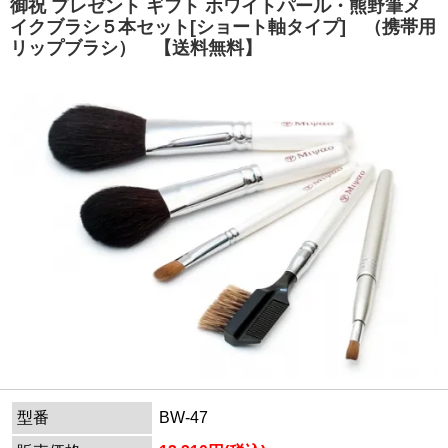
御祝 プレゼント ギフト ホワイトパール・熊野筆メ
イクブラシ５本セット[ショート軸タイプ] （携帯用
リップブラシ） 【送料無料】
型番
BW-47