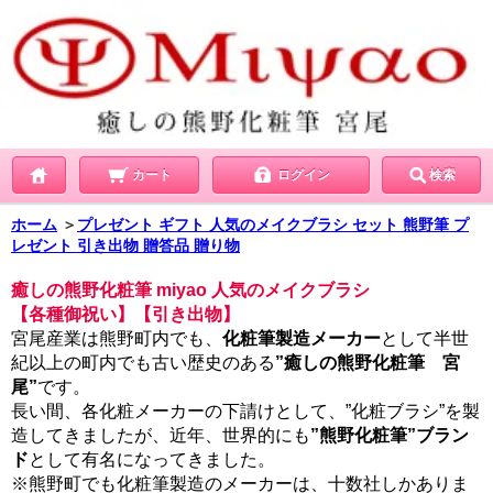
カート
ログイン
検索
ホーム
＞
プレゼント ギフト 人気のメイクブラシ セット 熊野筆 プ
レゼント 引き出物 贈答品 贈り物
癒しの熊野化粧筆 miyao 人気のメイクブラシ
【各種御祝い】【引き出物】
宮尾産業は熊野町内でも、
化粧筆製造メーカー
として半世
紀以上の町内でも古い歴史のある
”癒しの熊野化粧筆 宮
尾”
です。
長い間、各化粧メーカーの下請けとして、”化粧ブラシ”を製
造してきましたが、近年、世界的にも
”熊野化粧筆”ブラン
ド
として有名になってきました。
※熊野町でも化粧筆製造のメーカーは、十数社しかありま