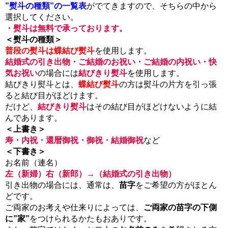
”熨斗の種類”の一覧表
がでてきますので、そちらの中から
選択してください。
・熨斗は無料で承っております。
＜熨斗の種類＞
普段の熨斗は蝶結び熨斗
を使用します。
結婚式の引き出物・ご結婚のお祝い・ご結婚の内祝い・快
気お祝い
の場合には
結びきり熨斗
を使用します。
結びきり熨斗とは、
蝶結び熨斗
の方は熨斗の片方を引っ張
ると結び目がほどけます。
だけど、
結びきり熨斗
はその結び目がほどけないように結
んであります。
＜上書き＞
寿・内祝・還暦御祝・御祝・結婚御祝
など
＜下書き＞
お名前（連名）
左（新婦）右（新郎）→（結婚式の引き出物）
引き出物の場合には、通常は、
苗字
をご希望の方がほとん
どです。
ご両家のお考えや仕来りによっては、
ご両家の苗字の下側
に”家”
をつけられるかたもおありです。