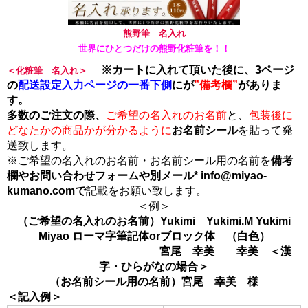
熊野筆 名入れ
世界にひとつだけの熊野化粧筆を！！
※カートに入れて頂いた後に、3ページ
＜化粧筆 名入れ＞
の
配送設定入力ページの一番下側
にが
”備考欄”
がありま
す。
多数のご注文の際、
ご希望の名入れのお名前
と、
包装後に
どなたかの商品かが分かるように
お名前シール
を貼って発
送致します。
※ご希望の名入れのお名前・お名前シール用の名前を
備考
欄やお問い合わせフォームや別メール* info@miyao-
kumano.comで
記載をお願い致します。
＜例＞
（ご希望の名入れのお名前）Yukimi Yukimi.M Yukimi
Miyao ローマ字筆記体orブロック体 （白色）
宮尾 幸美 幸美 ＜漢
字・ひらがなの場合＞
（お名前シール用の名前）宮尾 幸美 様
＜記入例＞