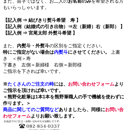
また、苗字ではなく、お二人の
お名前のみ
を希望される方
もいらっしゃいます。
【記入例 ⇒ 結びきり熨斗希望 寿 】
【記入例（結婚式の引き出物）⇒左（新婦）右（新郎） 】
【記入例 ⇒ 宮尾太郎 外熨斗希望 】
また、
内熨斗・外熨斗
の区別をご指定ください。
特にご指定がない場合は
内熨斗
にさせてください。
上書
き ＜例＞寿
下書き 左側＝新婦様 右側＝新郎様
ご指示を下されば幸いです。
※
たくさんのご注文の時
には、
お問い合わせフォーム
より
ご指示を頂ければ幸いです。
＜熊野化粧筆は1本1本を熊野筆職人の手で機械を使わずに
作ります。＞
商品に関してのご質問など
ありましたら、同様に
お問い合
わせフォーム
よりお願い致します。