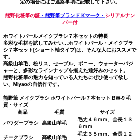
定の場合にはご連絡事項に記載して下さい。
熊野化粧筆の証
・熊野筆ブランド Kマーク・
シリアルナン
バー付
ホワイトパールメイクブラシ７本セットの特長
多彩な毛材を試してみたい…ホワイトパール・メイクブラ
シ７本セット[ショート軸タイプ]は、そんな人におススメで
す。
高級山羊毛、松リス、セーブル、ポニー、ウォーターパジ
ャーと、多彩なラインナップを揃えた通好みのセット。
熊野化粧筆の魅力を知っている人たちにぜひ使って欲し
い、Miyaoの自信作です。
熊野筆 メイクブラシ ホワイトパール７本セット BW-9 毛
質・サイズ
商品
毛質
サイズ
毛丈４６ｍｍ、全長１３
パウダーブラシ
高級山羊毛
６ｍｍ
毛丈
３５ｍｍ、全長１２
チークブラシ
高級山羊毛