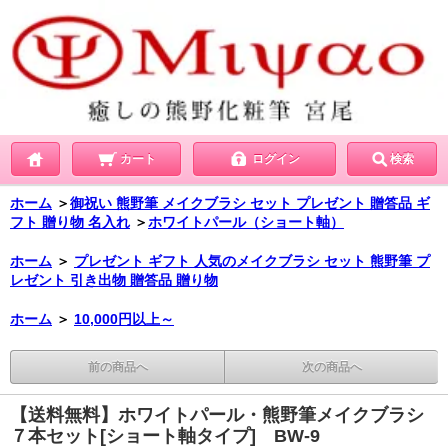
カート
ログイン
検索
ホーム
＞
御祝い 熊野筆 メイクブラシ セット プレゼント 贈答品 ギ
フト 贈り物 名入れ
＞
ホワイトパール（ショート軸）
ホーム
＞
プレゼント ギフト 人気のメイクブラシ セット 熊野筆 プ
レゼント 引き出物 贈答品 贈り物
ホーム
＞
10,000円以上～
前の商品へ
次の商品へ
【送料無料】ホワイトパール・熊野筆メイクブラシ
７本セット[ショート軸タイプ] BW-9