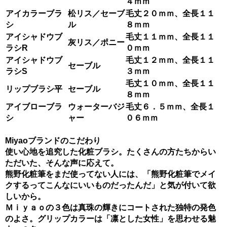
４ｍｍ
アイカラーブラ
松リス／セーブ
毛丈２０ｍｍ、全長１１
シ
ル
８ｍｍ
アイシャドウブ
毛丈
１１ｍｍ、全長１１
灰リス／ポニー
ラシR
０ｍｍ
アイシャドウブ
毛丈１２ｍｍ、全長１１
セーブル
ラシS
３ｍｍ
毛丈
１０ｍｍ、全長１１
リップブラシ平
セーブル
８ｍｍ
アイブローブラ
ウォーターバジ
毛丈６．５ｍｍ、全長１
シ
ャー
０６ｍｍ
Miyaoブランドのこだわり
使い心地を追究した化粧ブラシ。たくさんの方たちからい
ただいた、そんな声に応えて。
熊野化粧筆をまだ使ってない人には、「熊野化粧筆でメイ
クするってこんなにいいものだったんだ」と気が付いて欲
しいから。
Ｍｉｙａｏの３色は真珠の輝きにコートされた独特の発色
のよさ。グリップカラーは「凛とした女性」を思わせる魅