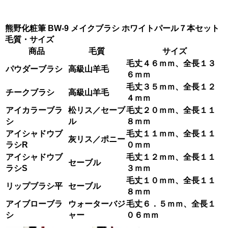
熊野化粧筆 BW-9 メイクブラシ ホワイトパール７本セット
毛質・サイズ
商品
毛質
サイズ
毛丈４６ｍｍ、全長１３
パウダーブラシ
高級山羊毛
６ｍｍ
毛丈
３５ｍｍ、全長１２
チークブラシ
高級山羊毛
４ｍｍ
アイカラーブラ
松リス／セーブ
毛丈２０ｍｍ、全長１１
シ
ル
８ｍｍ
アイシャドウブ
毛丈
１１ｍｍ、全長１１
灰リス／ポニー
ラシR
０ｍｍ
アイシャドウブ
毛丈１２ｍｍ、全長１１
セーブル
ラシS
３ｍｍ
毛丈
１０ｍｍ、全長１１
リップブラシ平
セーブル
８ｍｍ
アイブローブラ
ウォーターバジ
毛丈６．５ｍｍ、全長１
シ
ャー
０６ｍｍ