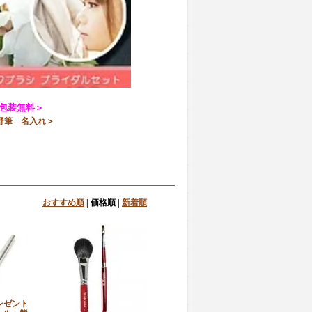
包装無料＞
野筆 名入れ＞
おすすめ順
|
価格順
|
新着順
レゼント