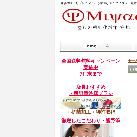
引き出物にもプレゼントにも最適なメイクブラシ・熊野
全国送料無料キャンペーン
ホー
実施中
7月末まで
店長おすすめ
・熊野筆洗顔ブラシ
・抗菌加工・特許取得
徹底したこだわり・熊野筆