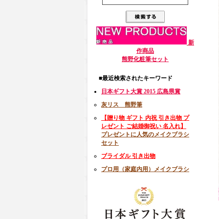
新
作商品
熊野化粧筆セット
■最近検索されたキーワード
日本ギフト大賞 2015 広島県賞
灰リス 熊野筆
【贈り物 ギフト 内祝 引き出物 プ
レゼント ご結婚御祝い 名入れ】
プレゼントに人気のメイクブラシ
セット
ブライダル 引き出物
プロ用（家庭内用）メイクブラシ