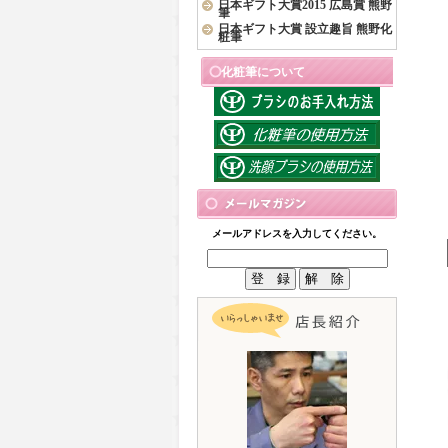
日本ギフト大賞2015 広島賞 熊野
筆
日本ギフト大賞 設立趣旨 熊野化
粧筆
化粧筆について
メールアドレスを入力してください。