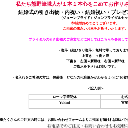
私たち熊野筆職人が１本１本心をこめてお作り
結婚式の引き出物・内祝い・結婚祝い・プレゼ
（ジューンブライド）ジュンブライダルセッ
御結婚おめでとうございます。
ご両家の末永いお幸をお祈りいたします。
ブライダルの引き出物のご注文などに関してはこちらを参照して
・熨斗（結びきり熨斗）無料で承っておりま
上書き ＜例＞寿
下書き 左側＝新婦様 右側＝新郎様
ご指示を下されば幸いです。
・名入れをご希望の方は、包装後 どなたの化粧筆かがわかるように”お名
＜記入例＞
ローマ字筆記体
お名
Yukimi
宮尾
※たくさんのご注文の時には、お問い合わせフォームよりご指示を頂ければ幸いで