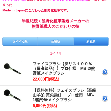
立った
Mede in Japan
にこだわった熊野化粧筆です。
半世紀続く熊野化粧筆製造メーカーの
熊野筆職人のこだわりの技
おすすめ順
価格順
新着順
1-4 / 4
フェイスブラシ【灰リス１００％
（最高級品）】プロ仕様 MB-2/熊
野筆メイクブラシ
22,000円(税込)
【送料無料】フェイスブラシ【高級
山羊(白黄尖染)】 プロ使用 MB-
1/熊野筆メイクブラシ
6,050円(税込)