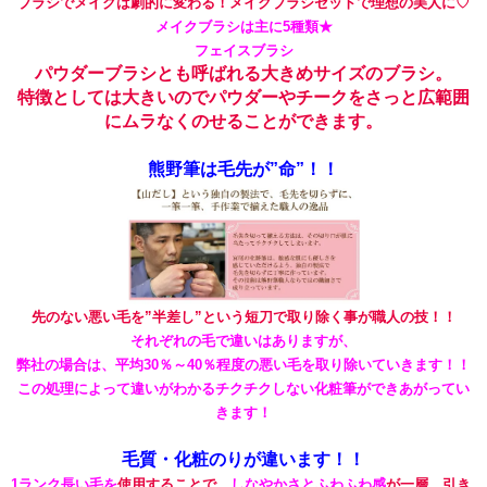
ブラシでメイクは劇的に変わる！メイクブラシセットで理想の美人に♡
メイクブラシは主に5種類★
フェイスブラシ
パウダーブラシとも呼ばれる大きめサイズのブラシ。
特徴としては大きいのでパウダーやチークをさっと広範囲
にムラなくのせることができます。
熊野筆は毛先が”命”！！
先のない悪い毛を”半差し”という短刀で取り除く事が職人の技！！
それぞれの毛で違いはありますが、
弊社の場合は、平均30％～40％程度の悪い毛を取り除いていきます！！
この処理によって違いがわかるチクチクしない化粧筆ができあがってい
きます！
毛質・化粧のりが違います！！
1ランク長い毛を
使用することで、
しなやかさとふわふわ感
が一層、引き