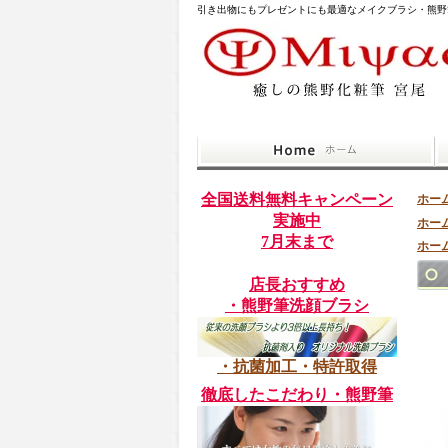
引き出物にもプレゼントにも最適なメイクブラシ・熊野
全国送料無料キャンペーン
ホー
実施中
ホー
7月末まで
ホー
店長おすすめ
・熊野筆洗顔ブラシ
・抗菌加工・特許取得
徹底したこだわり・熊野筆