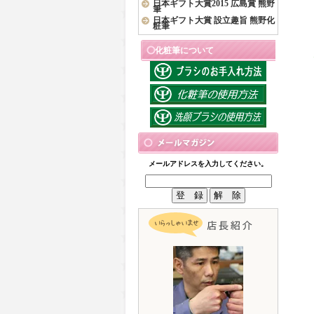
日本ギフト大賞2015 広島賞 熊野
筆
日本ギフト大賞 設立趣旨 熊野化
粧筆
化粧筆について
メールアドレスを入力してください。