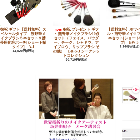
御祝 ギフト【送料無料】ス
御祝 プレゼント ギフ
【送料無料】ホワ
ペシャルタイプ 熊野筆メ
ト 熊野筆メイクブラシ10点
ル・熊野筆メイク
イクブラシ５本セット＆携
セット（フェイス、パウダ
本セット[ショート
帯用化粧ポーチ[ショート軸
ー、チーク、シャドウ、ア
プ] BW-5
タイプ] A-1
イブロウ、リップブラシ そ
8,360円(税込)
14,520円(税込)
の他） BR-S-3 シークレッ
トコレクション
50,710円(税込)