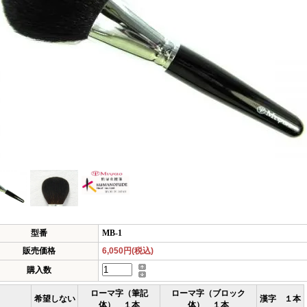
型番
MB-1
販売価格
6,050円(税込)
購入数
ローマ字（筆記
ローマ字（ブロック
希望しない
漢字 １本
体） １本
体） １本