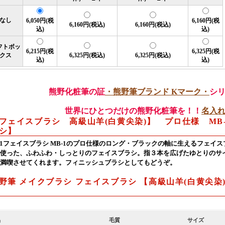
なし
6,050円(税
6,160円(税
6,160円(税込)
6,160円(税込)
込)
込)
フトボッ
6,215円(税
6,325円(税
クス
6,325円(税込)
6,325円(税込)
込)
込)
熊野化粧筆の証
・熊野筆ブランド Kマーク・
シ
世界にひとつだけの熊野化粧筆を！！
名入
フェイスブラシ 高級山羊(白黄尖染)】 プロ仕様 MB
シ】
-1フェイスブラシ MB-1のプロ仕様のロング・ブラックの軸に生えるフェイ
使った、ふわふわ・しっとりのフェイスブラシ。指３本を広げたゆとりのサ
満喫させてくれます。フィニッシュブラシとしてもどうぞ。
野筆 メイクブラシ フェイスブラシ 【高級山羊(白黄尖
品
毛質
サイズ