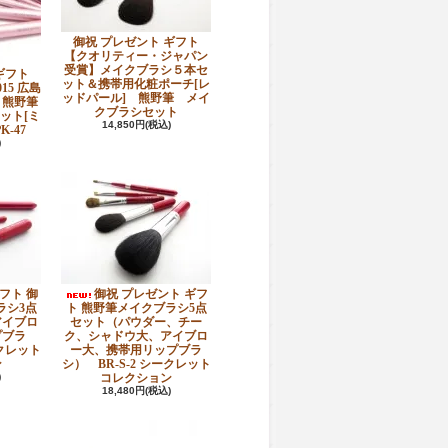
御祝 プレゼント ギフト
【クオリティー・ジャパン
受賞】メイクブラシ５本セ
ギフト
ット＆携帯用化粧ポーチ[レ
15 広島
ッドパール] 熊野筆 メイ
・熊野筆
クブラシセット
ット[ミ
14,850円(税込)
-47
)
フト 御
御祝 プレゼント ギフ
ラシ3点
ト 熊野筆メイクブラシ5点
アイブロ
セット（パウダー、チー
プブラ
ク、シャドウ大、アイブロ
ークレット
ー大、携帯用リップブラ
ン
シ） BR-S-2 シークレット
)
コレクション
18,480円(税込)