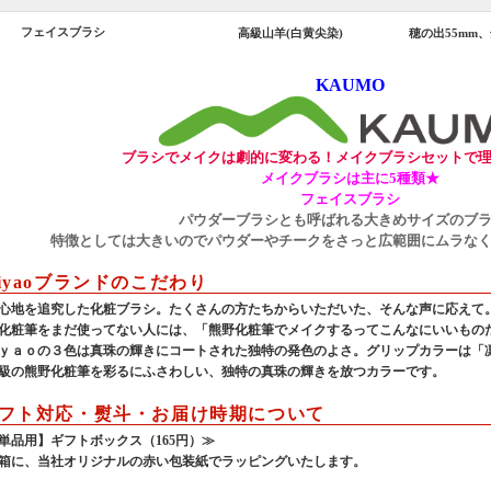
フェイスブラシ
高級山羊(白黄尖染)
穂の出55mm、
KAUMO
ブラシでメイクは劇的に変わる！メイクブラシセットで
メイクブラシは主に5種類★
フェイスブラシ
パウダーブラシとも呼ばれる大きめサイズのブ
特徴としては大きいのでパウダーやチークをさっと広範囲にムラな
iyaoブランドのこだわり
心地を追究した化粧ブラシ。たくさんの方たちからいただいた、そんな声に応えて
化粧筆をまだ使ってない人には、「熊野化粧筆でメイクするってこんなにいいもの
ｙａｏの３色は真珠の輝きにコートされた独特の発色のよさ。グリップカラーは「
級の熊野化粧筆を彩るにふさわしい、独特の真珠の輝きを放つカラーです。
フト対応・熨斗・お届け時期について
単品用】ギフトボックス（165円）≫
箱に、当社オリジナルの赤い包装紙でラッピングいたします。