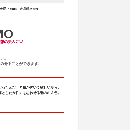
全長186mm、金具幅29mm
理想の美人に♡
ラシ。
くのせることができます。
。
だったんだ」と気が付いて欲しいから。
凛とした女性」を思わせる魅力の３色。