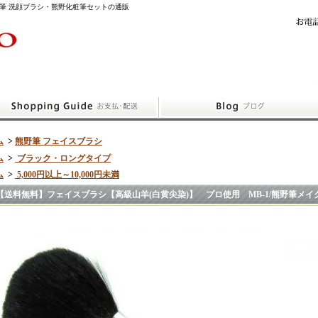
筆 洗顔ブラシ・熊野化粧筆セットの通販
ム
>
熊野筆 フェイスブラシ
ム
>
ブラック・ロングタイプ
ム
>
5,000円以上～10,000円未満
【送料無料】フェイスブラシ【高級山羊(白黄尖染)】 プロ使用 MB-1/熊野筆メイ