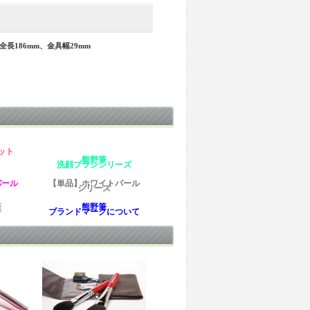
全長186mm、金具幅29mm
ット
熊野筆
洗顔ブラシシリーズ
パール
【単品】ホワイトパール
シリーズ
筆
熊野筆
シ
ブランドマークについて