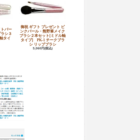
御祝 ギフト プレゼント ピ
イトパー
ンクパール・熊野筆メイク
ブラシ３
ブラシ２本セット[ミドル軸
軸タイ
タイプ] PK-1 チークブラ
シ リップブラシ
5,060円(税込)