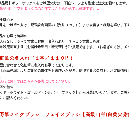
単品用】ギフトボックスをご希望の方は、下記ページより別途ご注文お願いします
単品用】ギフトボックスのご注文はこちらからでも可能です。←
斗対応≫
をご希望の方は、配送設定画面の【熨斗（のし）】より表書きの種類を選び、下
品のお届け時期≫
れなし：３～５営業日程度、名入れあり：７～１０営業日程度
設定画面より【お届け希望日・時間帯】がご指定できます。（お急ぎの方は、メ
粧筆の名入れ（１本／１１０円）
望に合わせて化粧筆に名入れも承っております。
【商品詳細】よりご希望の書体をお選びいただき、刻印するお名前を、お客様情報
。
入れに関してはこちらを参考にしてください。
字の色≫
ッド・ホワイト・ゴールド・シルバー・ブラック】からお選びいただけます。ご希
にご記入ください。
野筆メイクブラシ フェイスブラシ【高級山羊(白黄尖染