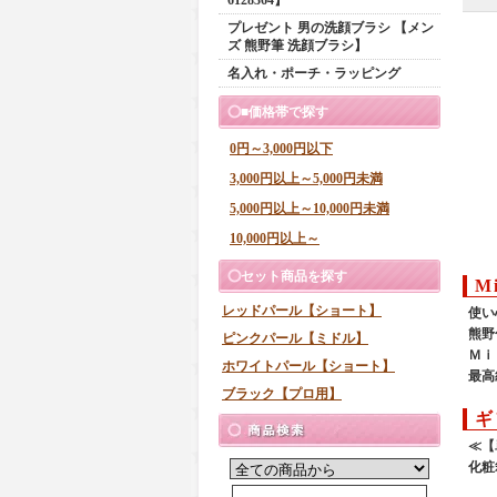
プレゼント 男の洗顔ブラシ 【メン
ズ 熊野筆 洗顔ブラシ】
名入れ・ポーチ・ラッピング
■価格帯で探す
0円～3,000円以下
3,000円以上～5,000円未満
5,000円以上～10,000円未満
10,000円以上～
セット商品を探す
M
レッドパール【ショート】
使い
熊野
ピンクパール【ミドル】
Ｍｉ
ホワイトパール【ショート】
最高
ブラック【プロ用】
ギ
≪【
化粧