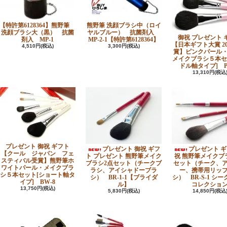
【特許第6128364】熊野筆
熊野筆 洗顔ブラシ中（ロイ
洗顔ブラシ大（黒） 抗菌
ヤルブルー） 抗菌剤入
御祝 プレゼント 
剤入 MP-1
MP-2-1【特許第6128364】
【日本ギフト大賞 20
4,510円(税込)
3,300円(税込)
賞】ピンクパール
メイクブラシ５本セ
ドル軸タイプ] PK
13,310円(税込
プレゼント 御祝 ギフト
プレゼント 御祝 ギフ
プレゼント ギ
【クール ジャパン フェ
ト プレゼント 熊野筆メイク
祝 熊野筆メイクブ
スティバル受賞】熊野筆ホ
ブラシ2点セット（チークブ
セット（チーク、
ワイトパール・メイクブラ
ラシ、アイシャドーブラ
ー、携帯用リッ
シ５本セット[ショート軸タ
シ） BR-1-1【ブライダ
シ） BR-S-1 シ
イプ] BW-8
ル】
コレクショ
13,750円(税込)
5,830円(税込)
14,850円(税込