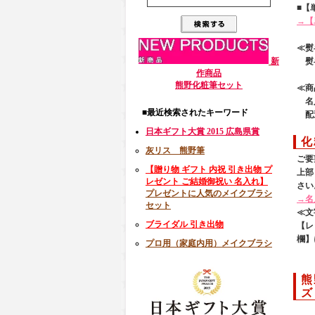
■【
→【
≪熨
新
熨斗
作商品
熊野化粧筆セット
≪商
名入
■最近検索されたキーワード
配送
日本ギフト大賞 2015 広島県賞
化
灰リス 熊野筆
ご要
【贈り物 ギフト 内祝 引き出物 プ
上部
レゼント ご結婚御祝い 名入れ】
さい
プレゼントに人気のメイクブラシ
→名
セット
≪文
ブライダル 引き出物
【レ
欄】
プロ用（家庭内用）メイクブラシ
熊
ズ