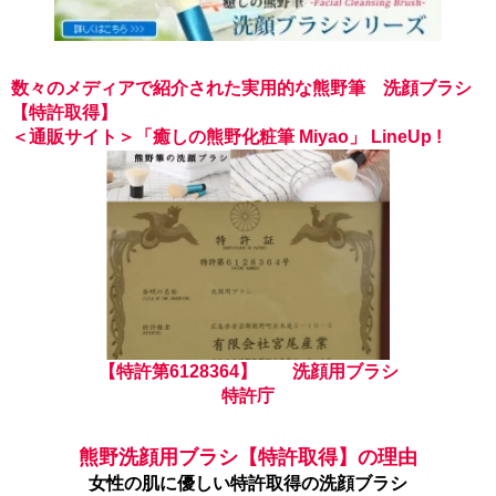
数々のメディアで紹介された実用的な熊野筆 洗顔ブラシ
【特許取得】
＜通販サイト＞「癒しの熊野化粧筆 Miyao」 LineUp !
【特許第6128364】 洗顔用ブラシ
特許庁
熊野洗顔用ブラシ【特許取得】の理由
女性の肌に優しい特許取得の洗顔ブラシ