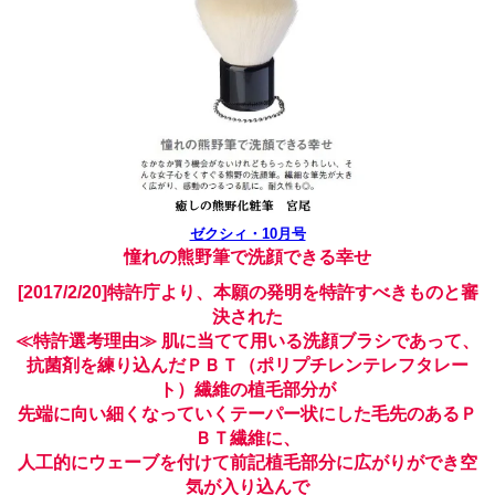
ゼクシィ・10月号
憧れの熊野筆で洗顔できる幸せ
[2017/2/20]
特許庁より、本願の発明を特許すべきものと審
決された
≪特許選考理由≫
肌に当てて用いる洗顔ブラシであって、
抗菌剤を練り込んだＰＢＴ（ポリプチレンテレフタレー
ト）繊維の植毛部分が
先端に向い細くなっていくテーパー状にした毛先のあるＰ
ＢＴ繊維に、
人工的にウェーブを付けて前記植毛部分に広がりができ空
気が入り込んで