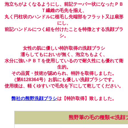
泡立ちがよくなるようにし、前記テーパー状になったＰＢ
Ｔ繊維の毛先を揃え、
丸く円柱状のハンドルに植毛し先端部をフラット又は扇形
にし、
前記ハンドルにつく紐を付けたことを特徴とする洗顔ブラ
シ。
女性の肌に優しい特許取得の洗顔ブラシ
濡らしてもにおいが無く、泡立ちもよく、
水分に強いＰＢＴを使用しているので耐久性にも優れて衛
生的。
その品質・技術が認められ、特許を取得しました。
（第6128364号）お肌にも優しい洗顔ブラシです。
使用後は、軽くゆすいで毛先を下にして乾してください。
弊社の熊野洗顔ブラシ
は
【特許取得】致しました。
熊野筆の毛の種類≪洗顔