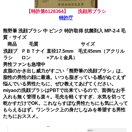
【特許第6128364】 洗顔用ブラシ
特許庁
熊野筆 洗顔ブラシ 中 ピンク 特許取得 抗菌剤入 MP-2-4 毛
質・サイズ
商品
毛質
サイズ
洗顔ブ
ＰＢＴナイ
直径17.5mm 毛丈45mm（アクリル
ラシ
ロン
+アルミ金具）
男性ファンも急増中
皮脂のかき出し威力がすごい「熊野筆の洗顔ブラシ」は、
脂性の男性の顔に最適。いつも脂ぎっている感がぬぐえず
悩んでいる男性たちに、ぜひ教えてあげてください。
miyaoの洗顔ブラシはPBTで出来ているので、面倒なお手
入れも無く管理も楽々。毛先を軽くすすぎ、水気を切って
乾かすだけでOK。これならすぼな男性たちにも気に入って
もらえるはず。ワンランク上の身だしなみを希望する男性
たちにおススメ。