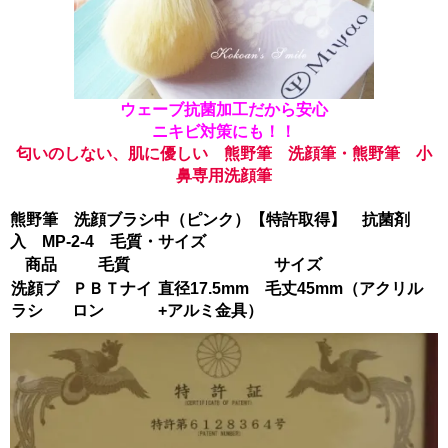
ウェーブ抗菌加工だから安心
ニキビ対策にも！！
匂いのしない、肌に優しい 熊野筆 洗顔筆・熊野筆 小
鼻専用洗顔筆
熊野筆 洗顔ブラシ中（ピンク）【特許取得】 抗菌剤
入 MP-2-4 毛質・サイズ
商品
毛質
サイズ
洗顔ブ
ＰＢＴナイ
直径17.5mm 毛丈45mm（アクリル
ラシ
ロン
+アルミ金具）