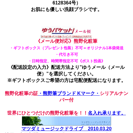
6128364号）
お肌にも優しい洗顔ブラシです。
《メール便対応》熊野化粧筆
・ギフトボックス（プレゼント包装）不可＝オリジナル1本袋発送
・代引き不可
・日時指定、時間帯指定不可《ポスト投函》
《配送設定の入力》配送方法より”ゆうメール（メール
便）”を選択してください。
※ギフトボックスご希望の方は宅配便配送になります。
熊野化粧筆の証
・熊野筆ブランド Kマーク・
シリアルナン
バー付
世界にひとつだけの熊野化粧筆を！！
名入れ承ります。
マツダミュージックドライブ 2010.03.20