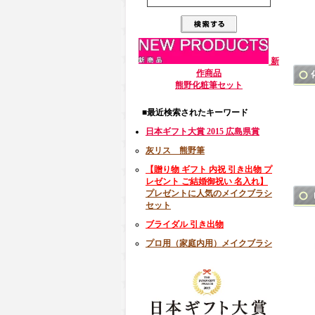
新
作商品
熊野化粧筆セット
■最近検索されたキーワード
日本ギフト大賞 2015 広島県賞
灰リス 熊野筆
【贈り物 ギフト 内祝 引き出物 プ
レゼント ご結婚御祝い 名入れ】
プレゼントに人気のメイクブラシ
セット
ブライダル 引き出物
プロ用（家庭内用）メイクブラシ