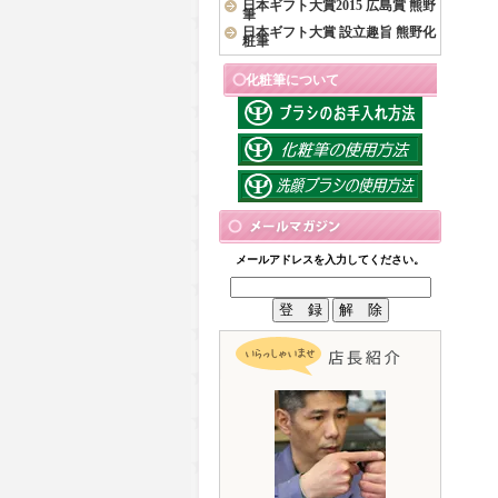
日本ギフト大賞2015 広島賞 熊野
筆
日本ギフト大賞 設立趣旨 熊野化
粧筆
化粧筆について
メールアドレスを入力してください。