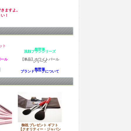
できますよ。
さい！
ット
熊野筆
洗顔ブラシシリーズ
パール
【単品】ホワイトパール
シリーズ
筆
熊野筆
シ
ブランドマークについて
御祝 プレゼント ギフト
【クオリティー・ジャパン