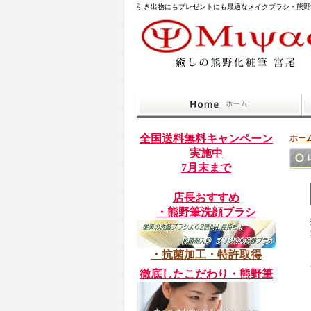
引き出物にもプレゼントにも最適なメイクブラシ・熊野
全国送料無料キャンペーン
ホー
実施中
7月末まで
店長おすすめ
・熊野筆洗顔ブラシ
・抗菌加工・特許取得
徹底したこだわり・熊野筆