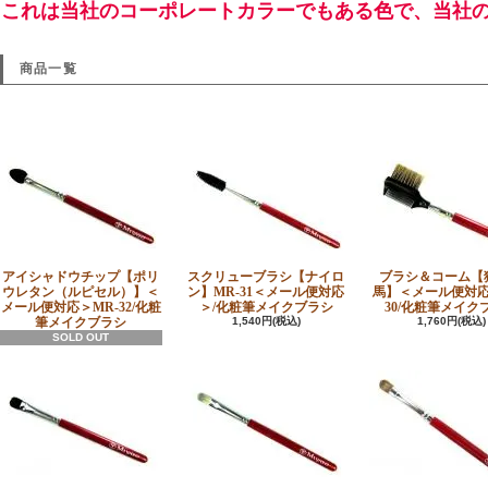
これは当社のコーポレートカラーでもある色で、当社
商品一覧
アイシャドウチップ【ポリ
スクリューブラシ【ナイロ
ブラシ＆コーム【
ウレタン（ルピセル）】＜
ン】MR-31＜メール便対応
馬】＜メール便対応
メール便対応＞MR-32/化粧
＞/化粧筆メイクブラシ
30/化粧筆メイク
筆メイクブラシ
1,540円(税込)
1,760円(税込)
SOLD OUT