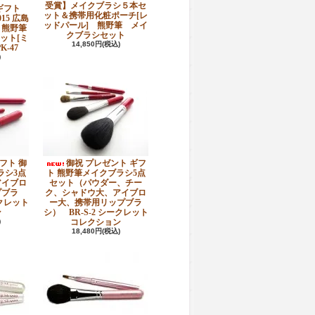
受賞】メイクブラシ５本セ
ギフト
ット＆携帯用化粧ポーチ[レ
15 広島
ッドパール] 熊野筆 メイ
・熊野筆
クブラシセット
ット[ミ
14,850円(税込)
-47
)
フト 御
御祝 プレゼント ギフ
ラシ3点
ト 熊野筆メイクブラシ5点
アイブロ
セット（パウダー、チー
プブラ
ク、シャドウ大、アイブロ
ークレット
ー大、携帯用リップブラ
ン
シ） BR-S-2 シークレット
)
コレクション
18,480円(税込)