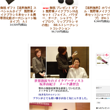
御祝 ギフト【送料無料】ス
御祝 プレゼント ギフ
【送料無料】ホワ
ペシャルタイプ 熊野筆メ
ト 熊野筆メイクブラシ10点
ル・熊野筆メイク
イクブラシ５本セット＆携
セット（フェイス、パウダ
本セット[ショート
帯用化粧ポーチ[ショート軸
ー、チーク、シャドウ、ア
プ] BW-5
タイプ] A-1
イブロウ、リップブラシ そ
8,360円(税込)
14,520円(税込)
の他） BR-S-3 シークレッ
トコレクション
50,710円(税込)