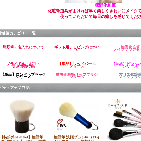
熊野化粧筆
化粧筆道具がよければ早く楽しくきれいにメイク
使っていただいて毎日の癒しを感じてくだ
化粧筆カテゴリー一覧
熊野筆・名入れについて
ギフト用ラッピングについ
熊野化粧筆
て
メイクブラシセ
ブライドル・ギフト
【単品】レッドパール
【単品】ピンク
引き出物特集
シリーズ
シリーズ
【単品】ロング・ブラック
熊野化粧筆リップブラシ
灰リス化粧
シリーズ
シリーズ
メイクブラ
【特許第6128364】熊野筆
熊野筆 洗顔ブラシ中（ロイ