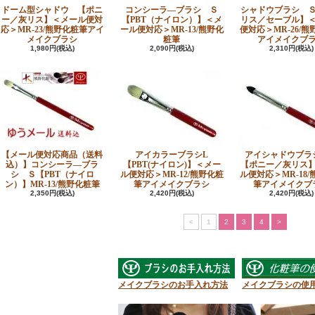
ドーム型シャドウ 【ポニ
コンシーラ―ブラシ Ｓ
シャドウブラシ 
ー／灰リス】＜メール便対
【PBT（ナイロン）】＜メ
リス／セーブル】
応＞MR-23/熊野化粧筆アイ
ール便対応＞MR-13/熊野化
便対応＞MR-26/
メイクブラシ
粧筆
アイメイクブ
1,980円(税込)
2,090円(税込)
2,310円(税込)
【メール便対応商品（送料
アイカラーブラシL
アイシャドウブラ
込）】コンシーラ―ブラ
【PBT(ナイロン)】＜メー
【ポニー／灰リス
シ Ｓ【PBT（ナイロ
ル便対応＞MR-12/熊野化粧
ル便対応＞MR-18
ン）】MR-13/熊野化粧筆
筆アイメイクブラシ
筆アイメイクブ
2,350円(税込)
2,420円(税込)
2,420円(税込)
<
1
2
3
4
>
メイクブラシのお手入れ方法
メイクブラシの使