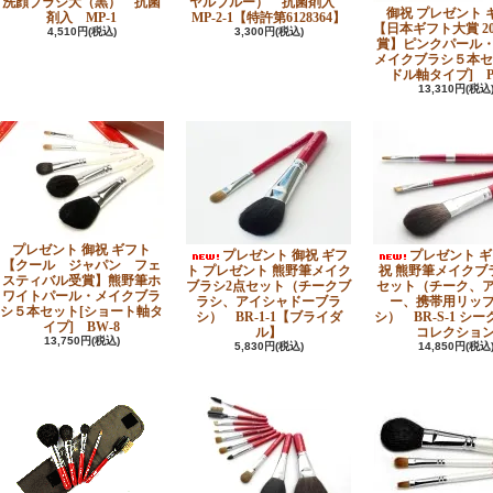
洗顔ブラシ大（黒） 抗菌
ヤルブルー） 抗菌剤入
御祝 プレゼント 
剤入 MP-1
MP-2-1【特許第6128364】
【日本ギフト大賞 20
4,510円(税込)
3,300円(税込)
賞】ピンクパール
メイクブラシ５本セ
ドル軸タイプ] PK
13,310円(税込
プレゼント 御祝 ギフト
プレゼント 御祝 ギフ
プレゼント ギ
【クール ジャパン フェ
ト プレゼント 熊野筆メイク
祝 熊野筆メイクブ
スティバル受賞】熊野筆ホ
ブラシ2点セット（チークブ
セット（チーク、
ワイトパール・メイクブラ
ラシ、アイシャドーブラ
ー、携帯用リッ
シ５本セット[ショート軸タ
シ） BR-1-1【ブライダ
シ） BR-S-1 シ
イプ] BW-8
ル】
コレクショ
13,750円(税込)
5,830円(税込)
14,850円(税込