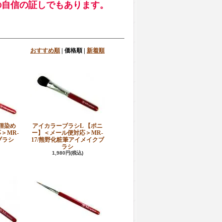
の自信の証しでもあります。
おすすめ順
|
価格順
|
新着順
狸染め
アイカラーブラシL 【ポニ
＞MR-
ー】＜メール便対応＞MR-
ブラシ
17/熊野化粧筆アイメイクブ
ラシ
1,980円(税込)