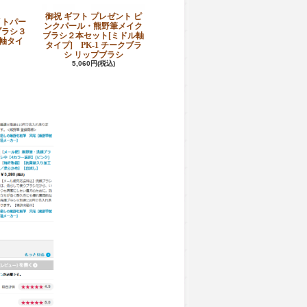
御祝 ギフト プレゼント ピ
イトパー
ンクパール・熊野筆メイク
ブラシ３
ブラシ２本セット[ミドル軸
軸タイ
タイプ] PK-1 チークブラ
シ リップブラシ
5,060円(税込)