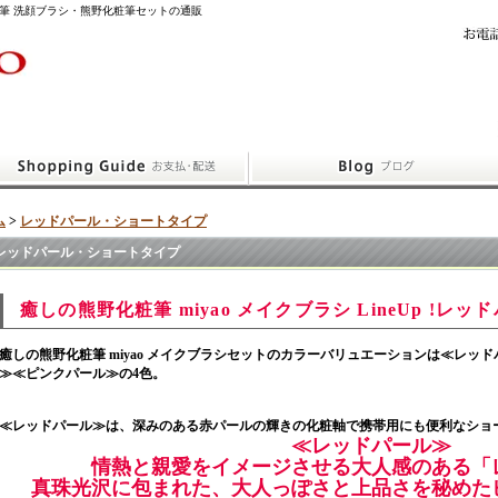
筆 洗顔ブラシ・熊野化粧筆セットの通販
ム
>
レッドパール・ショートタイプ
レッドパール・ショートタイプ
癒しの熊野化粧筆 miyao メイクブラシ LineUp !
癒しの熊野化粧筆 miyao メイクブラシセットのカラーバリュエーションは≪レッ
≫≪ピンクパール≫の4色。
≪レッドパール≫
は、深みのある赤パールの輝きの化粧軸で携帯用にも便利なショ
≪レッドパール≫
情熱と親愛をイメージさせる大人感のある「
真珠光沢に包まれた、大人っぽさと上品さを秘めた