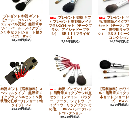
プレゼント 御祝 ギフト
プレゼント 御祝 ギフ
プレゼント ギ
【クール ジャパン フェ
ト プレゼント 熊野筆メイク
祝 熊野筆メイクブ
スティバル受賞】熊野筆ホ
ブラシ2点セット（チークブ
セット（チーク、
ワイトパール・メイクブラ
ラシ、アイシャドーブラ
ー、携帯用リッ
シ５本セット[ショート軸タ
シ） BR-1-1【ブライダ
シ） BR-S-1 シ
イプ] BW-8
ル】
コレクショ
13,750円(税込)
5,830円(税込)
14,850円(税込
御祝 ギフト【送料無料】ス
御祝 プレゼント ギフ
【送料無料】ホワ
ペシャルタイプ 熊野筆メ
ト 熊野筆メイクブラシ10点
ル・熊野筆メイク
イクブラシ５本セット＆携
セット（フェイス、パウダ
本セット[ショート
帯用化粧ポーチ[ショート軸
ー、チーク、シャドウ、ア
プ] BW-5
タイプ] A-1
イブロウ、リップブラシ そ
8,360円(税込)
14,520円(税込)
の他） BR-S-3 シークレッ
トコレクション
50,710円(税込)