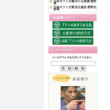
日本ギフト大賞2015 広島賞 熊野
筆
日本ギフト大賞 設立趣旨 熊野化
粧筆
化粧筆について
メールアドレスを入力してください。