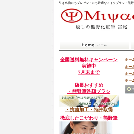
引き出物にもプレゼントにも最適なメイクブラシ・熊野
全国送料無料キャンペーン
ホー
実施中
ホー
7月末まで
ホー
ホー
店長おすすめ
・熊野筆洗顔ブラシ
・抗菌加工・特許取得
徹底したこだわり・熊野筆