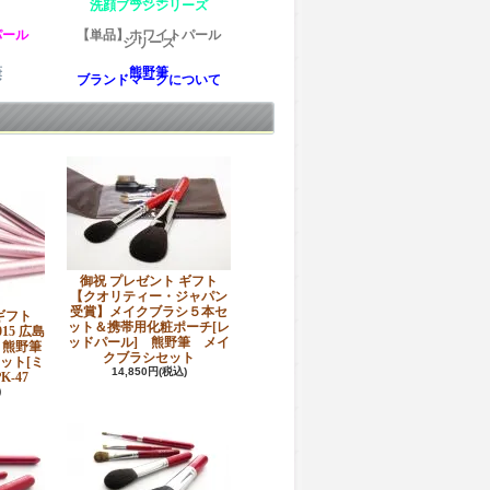
洗顔ブラシシリーズ
パール
【単品】ホワイトパール
シリーズ
筆
熊野筆
シ
ブランドマークについて
御祝 プレゼント ギフト
【クオリティー・ジャパン
受賞】メイクブラシ５本セ
ギフト
ット＆携帯用化粧ポーチ[レ
15 広島
ッドパール] 熊野筆 メイ
・熊野筆
クブラシセット
ット[ミ
14,850円(税込)
-47
)