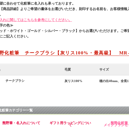
望に合わせて化粧筆に名入れも承っております。
【商品詳細】よりご希望の書体をお選びいただき、刻印するお名前を、お客様情報
。
入れに関してはこちらを参考にしてください。
字の色≫
ッド・ホワイト・ゴールド・シルバー・ブラック】からお選びいただけます。ご希
にご記入ください。
野化粧筆 チークブラシ【灰リス100%・最高級】 MR
品
毛質
サイズ
チークブラシ
灰リス100%
穂の出40mm、全長1
化粧筆カテゴリー一覧
熊野筆・名入れについて
ギフト用ラッピングについ
熊野化粧筆
て
メイクブラシセ