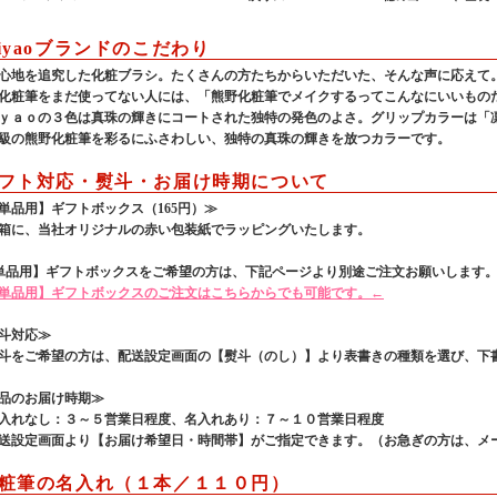
iyaoブランドのこだわり
心地を追究した化粧ブラシ。たくさんの方たちからいただいた、そんな声に応えて
化粧筆をまだ使ってない人には、「熊野化粧筆でメイクするってこんなにいいもの
ｙａｏの３色は真珠の輝きにコートされた独特の発色のよさ。グリップカラーは「
級の熊野化粧筆を彩るにふさわしい、独特の真珠の輝きを放つカラーです。
フト対応・熨斗・お届け時期について
単品用】ギフトボックス（165円）≫
箱に、当社オリジナルの赤い包装紙でラッピングいたします。
単品用】ギフトボックスをご希望の方は、下記ページより別途ご注文お願いします
単品用】ギフトボックスのご注文はこちらからでも可能です。←
斗対応≫
をご希望の方は、配送設定画面の【熨斗（のし）】より表書きの種類を選び、下
品のお届け時期≫
れなし：３～５営業日程度、名入れあり：７～１０営業日程度
設定画面より【お届け希望日・時間帯】がご指定できます。（お急ぎの方は、メ
粧筆の名入れ（１本／１１０円）