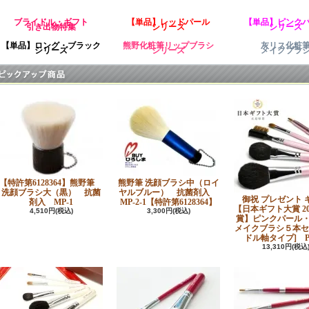
ブライドル・ギフト
【単品】レッドパール
【単品】ピンク
引き出物特集
シリーズ
シリーズ
【単品】ロング・ブラック
熊野化粧筆リップブラシ
灰リス化粧
シリーズ
シリーズ
メイクブラ
【特許第6128364】熊野筆
熊野筆 洗顔ブラシ中（ロイ
洗顔ブラシ大（黒） 抗菌
ヤルブルー） 抗菌剤入
御祝 プレゼント 
剤入 MP-1
MP-2-1【特許第6128364】
【日本ギフト大賞 20
4,510円(税込)
3,300円(税込)
賞】ピンクパール
メイクブラシ５本セ
ドル軸タイプ] PK
13,310円(税込