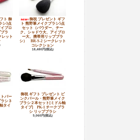
フト 御
御祝 プレゼント ギフ
ラシ3点
ト 熊野筆メイクブラシ5点
アイブロ
セット（パウダー、チー
プブラ
ク、シャドウ大、アイブロ
ークレット
ー大、携帯用リップブラ
ン
シ） BR-S-2 シークレット
)
コレクション
18,480円(税込)
御祝 ギフト プレゼント ピ
イトパー
ンクパール・熊野筆メイク
ブラシ３
ブラシ２本セット[ミドル軸
軸タイ
タイプ] PK-1 チークブラ
シ リップブラシ
5,060円(税込)