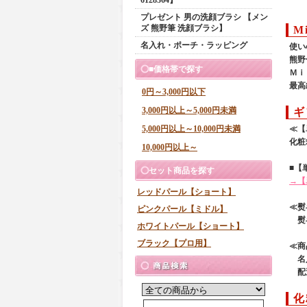
プレゼント 男の洗顔ブラシ 【メン
ズ 熊野筆 洗顔ブラシ】
M
名入れ・ポーチ・ラッピング
使い
熊野
■価格帯で探す
Ｍｉ
最高
0円～3,000円以下
3,000円以上～5,000円未満
ギ
≪【
5,000円以上～10,000円未満
化粧
10,000円以上～
■【
セット商品を探す
→【
レッドパール【ショート】
≪熨
ピンクパール【ミドル】
熨斗
ホワイトパール【ショート】
ブラック【プロ用】
≪商
名入
配送
化