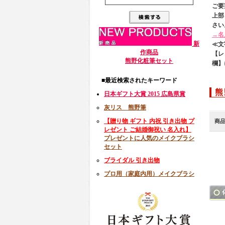
ご要
上部
さい
→名
新
≪文
作商品
【レ
熊野化粧筆セット
欄】
■最近検索されたキーワード
熊
日本ギフト大賞 2015 広島県賞
灰リス 熊野筆
【贈り物 ギフト 内祝 引き出物 プ
商
レゼント ご結婚御祝い 名入れ】
プレゼントに人気のメイクブラシ
セット
ブライダル 引き出物
プロ用（家庭内用）メイクブラシ