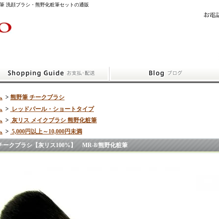
筆 洗顔ブラシ・熊野化粧筆セットの通販
ム
>
熊野筆 チークブラシ
ム
>
レッドパール・ショートタイプ
ム
>
灰リス メイクブラシ 熊野化粧筆
ム
>
5,000円以上～10,000円未満
チークブラシ【灰リス100%】 MR-8/熊野化粧筆