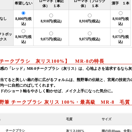
ローマ字（筆記
ローマ字（ブロック
希望しない
漢字 １本
体） １本
体） １本
なし
8,800円(税
8,910円(税
8,910円(税込)
8,910円(税込)
込)
込)
フトボッ
8,965円(税
9,075円(税
クス
9,075円(税込)
9,075円(税込)
込)
込)
チークブラシ 灰リス100%】 MR-8の特長
感の「レッド」MR-8チークブラシ（灰リス）は、心地よさを追求するなら
当てると美しい扇の形に広がるフォルムは、熊野筆の伝統と、宮尾の技術力
均一に自然にのばしてくれます。
ドのショート軸をやさしく動かせば、メイク上手になった気分に。
野筆 チークブラシ 灰リス 100%・最高級 MR-8 毛
品
毛質
サイズ
チークブラシ
灰リス100%
穂の出40mm、全長1