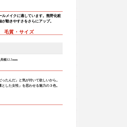
ールメイクに適しています。熊野化粧
軸が動きやすさをさらにアップ。
5 毛質・サイズ
具幅12.5mm
。
だったんだ」と気が付いて欲しいから。
凛とした女性」を思わせる魅力の３色。
。