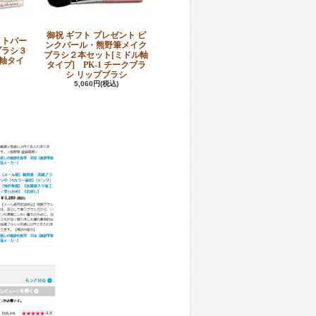
御祝 ギフト プレゼント ピ
イトパー
ンクパール・熊野筆メイク
ブラシ３
ブラシ２本セット[ミドル軸
軸タイ
タイプ] PK-1 チークブラ
シ リップブラシ
5,060円(税込)