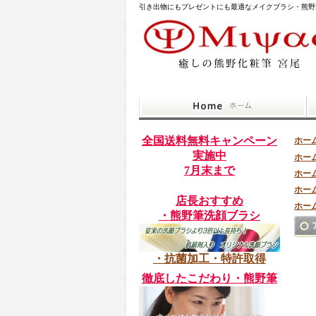
引き出物にもプレゼントにも最適なメイクブラシ・熊野
全国送料無料キャンペーン
ホー
実施中
ホー
7月末まで
ホー
ホー
店長おすすめ
ホー
・熊野筆洗顔ブラシ
・抗菌加工・特許取得
徹底したこだわり・熊野筆