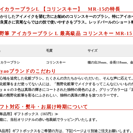
イカラーブラシL 【コリンスキー】 MR-15の特長
かりしたアイメイクを望む方にお勧めのコリンスキーのブラシ。特にアイホ
良質さに宮尾ならではの技で使いやすさをプラス。レッドパールのショート
野筆 アイカラーブラシ L 最高級品 コリンスキー MR-1
品
毛質
サイズ
イカラーブラシ
コリンスキー
穂の出20mm、全長118mm、金
iyaoブランドのこだわり
心地を追究した化粧ブラシ。たくさんの方たちからいただいた、そんな声に応えて
化粧筆をまだ使ってない人には、「熊野化粧筆でメイクするってこんなにいいもの
ｙａｏの３色は真珠の輝きにコートされた独特の発色のよさ。グリップカラーは「
級の熊野化粧筆を彩るにふさわしい、独特の真珠の輝きを放つカラーです。
フト対応・熨斗・お届け時期について
単品用】ギフトボックス（165円）≫
箱に、当社オリジナルの赤い包装紙でラッピングいたします。
単品用】ギフトボックスをご希望の方は、下記ページより別途ご注文お願いします