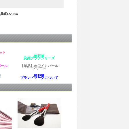
具幅12.5mm
ット
熊野筆
洗顔ブラシシリーズ
パール
【単品】ホワイトパール
シリーズ
筆
熊野筆
シ
ブランドマークについて