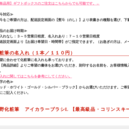
単品用】ギフトボックスのご注文はこちらからでも可能です。←
斗対応≫
をご希望の方は、配送設定画面の【熨斗（のし）】より表書きの種類を選び、下
品のお届け時期≫
れなし：３～５営業日程度、名入れあり：７～１０営業日程度
設定画面より【お届け希望日・時間帯】がご指定できます。（お急ぎの方は、メ
粧筆の名入れ（１本／１１０円）
望に合わせて化粧筆に名入れも承っております。
【商品詳細】よりご希望の書体をお選びいただき、刻印するお名前を、お客様情報
。
入れに関してはこちらを参考にしてください。
字の色≫
ッド・ホワイト・ゴールド・シルバー・ブラック】からお選びいただけます。ご希
にご記入ください。
野化粧筆 アイカラーブラシL 【最高級品・コリンスキー