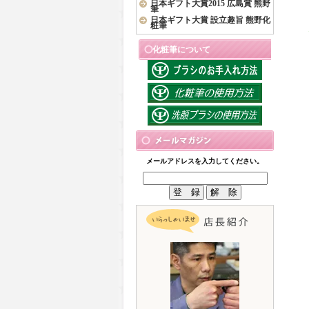
日本ギフト大賞2015 広島賞 熊野
筆
日本ギフト大賞 設立趣旨 熊野化
粧筆
化粧筆について
メールアドレスを入力してください。