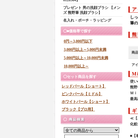
プレゼント 男の洗顔ブラシ 【メン
ア
ズ 熊野筆 洗顔ブラシ】
しっ
名入れ・ポーチ・ラッピング
筆の
■価格帯で探す
熊
0円～3,000円以下
3,000円以上～5,000円未満
商
5,000円以上～10,000円未満
ア
10,000円以上～
M
セット商品を探す
使い
レッドパール【ショート】
熊野
Ｍｉ
ピンクパール【ミドル】
最高
ホワイトパール【ショート】
ブラック【プロ用】
ギ
≪【
化粧
■【