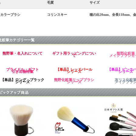
品
毛質
サイズ
イカラーブラシ
コリンスキー
穂の出20mm、全長118mm、金
化粧筆カテゴリー一覧
熊野筆・名入れについて
ギフト用ラッピングについ
熊野化粧筆
て
メイクブラシセ
ブライドル・ギフト
【単品】レッドパール
【単品】ピンク
引き出物特集
シリーズ
シリーズ
【単品】ロング・ブラック
熊野化粧筆リップブラシ
灰リス化粧
シリーズ
シリーズ
メイクブラ