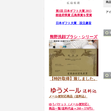
商
第1回 日本ギフト大賞 2015
ア
都道府県賞 広島県賞を受賞
日本ギフト大賞 設立趣旨
熊野洗顔ブラシ・シリーズ
【特許取得】致しました。
メール便対応商品（送料込）
ゆうパケット（メール便対応）
商品一覧(送料代金＝260～370円）