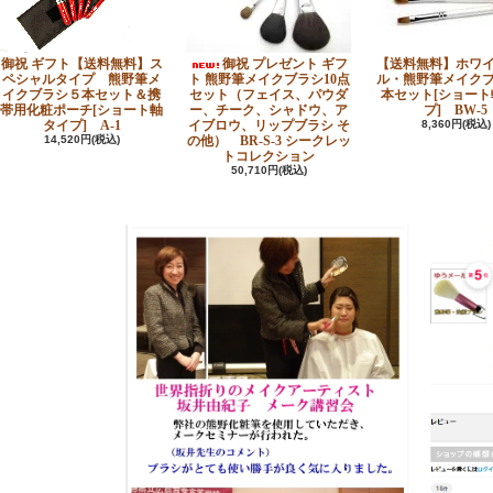
御祝 ギフト【送料無料】ス
御祝 プレゼント ギフ
【送料無料】ホワ
ペシャルタイプ 熊野筆メ
ト 熊野筆メイクブラシ10点
ル・熊野筆メイク
イクブラシ５本セット＆携
セット（フェイス、パウダ
本セット[ショート
帯用化粧ポーチ[ショート軸
ー、チーク、シャドウ、ア
プ] BW-5
タイプ] A-1
イブロウ、リップブラシ そ
8,360円(税込)
14,520円(税込)
の他） BR-S-3 シークレッ
トコレクション
50,710円(税込)