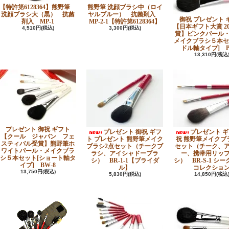
【特許第6128364】熊野筆
熊野筆 洗顔ブラシ中（ロイ
洗顔ブラシ大（黒） 抗菌
ヤルブルー） 抗菌剤入
御祝 プレゼント 
剤入 MP-1
MP-2-1【特許第6128364】
【日本ギフト大賞 20
4,510円(税込)
3,300円(税込)
賞】ピンクパール
メイクブラシ５本セ
ドル軸タイプ] PK
13,310円(税込
プレゼント 御祝 ギフト
プレゼント 御祝 ギフ
プレゼント ギ
【クール ジャパン フェ
ト プレゼント 熊野筆メイク
祝 熊野筆メイクブ
スティバル受賞】熊野筆ホ
ブラシ2点セット（チークブ
セット（チーク、
ワイトパール・メイクブラ
ラシ、アイシャドーブラ
ー、携帯用リッ
シ５本セット[ショート軸タ
シ） BR-1-1【ブライダ
シ） BR-S-1 シ
イプ] BW-8
ル】
コレクショ
13,750円(税込)
5,830円(税込)
14,850円(税込