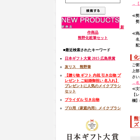
→【
≪熨
熨斗
新
作商品
≪商
熊野化粧筆セット
名入
配送
■最近検索されたキーワード
化
日本ギフト大賞 2015 広島県賞
ご要
灰リス 熊野筆
上部
【贈り物 ギフト 内祝 引き出物 プ
さい
レゼント ご結婚御祝い 名入れ】
→名
プレゼントに人気のメイクブラシ
≪文
セット
【レ
ブライダル 引き出物
欄】
プロ用（家庭内用）メイクブラシ
熊
ズ