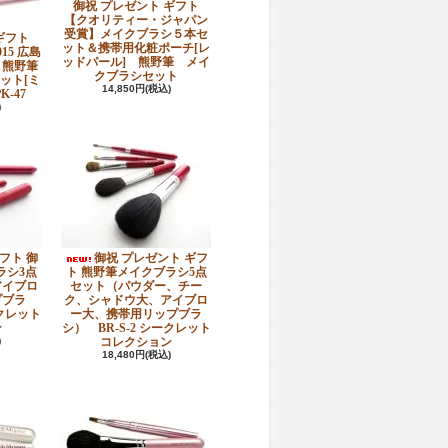
御祝 プレゼント ギフト
【クオリティー・ジャパン
受賞】メイクブラシ５本セ
ギフト
ット＆携帯用化粧ポーチ[レ
15 広島
ッドパール] 熊野筆 メイ
・熊野筆
クブラシセット
ット[ミ
14,850円(税込)
-47
)
フト 御
御祝 プレゼント ギフ
ラシ3点
ト 熊野筆メイクブラシ5点
アイブロ
セット（パウダー、チー
プブラ
ク、シャドウ大、アイブロ
ークレット
ー大、携帯用リップブラ
ン
シ） BR-S-2 シークレット
)
コレクション
18,480円(税込)