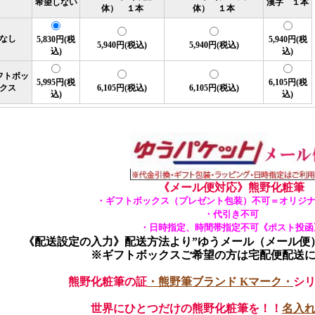
希望しない
漢字 １本
体） １本
体） １本
なし
5,830円(税
5,940円(税
5,940円(税込)
5,940円(税込)
込)
込)
フトボッ
5,995円(税
6,105円(税
クス
6,105円(税込)
6,105円(税込)
込)
込)
《メール便対応》熊野化粧筆
・ギフトボックス（プレゼント包装）不可＝オリジナ
・代引き不可
・日時指定、時間帯指定不可《ポスト投函
《配送設定の入力》配送方法より”ゆうメール（メール便
※ギフトボックスご希望の方は宅配便配送
熊野化粧筆の証
・熊野筆ブランド Kマーク・
シ
世界にひとつだけの熊野化粧筆を！！
名入