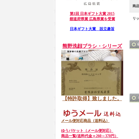
商
第1回 日本ギフト大賞 2015
リ
都道府県賞 広島県賞を受賞
日本ギフト大賞 設立趣旨
熊野洗顔ブラシ・シリーズ
【特許取得】致しました。
メール便対応商品（送料込）
ゆうパケット（メール便対応）
商品一覧(送料代金＝260～370円）