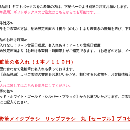
単品用】ギフトボックスをご希望の方は、下記ページより別途ご注文お願いします
単品用】ギフトボックスのご注文はこちらからでも可能です。←
斗対応≫
をご希望の方は、配送設定画面の【熨斗（のし）】より表書きの種類を選び、下
品のお届け時期≫
れなし：３～５営業日程度、名入れあり：７～１０営業日程度
設定画面より【お届け希望日・時間帯】がご指定できます。（お急ぎの方は、メ
粧筆の名入れ（１本／１１０円）
望に合わせて化粧筆に名入れも承っております。
【商品詳細】よりご希望の書体をお選びいただき、刻印するお名前を、お客様情報
。
入れに関してはこちらを参考にしてください。
字の色≫
ッド・ホワイト・ゴールド・シルバー・ブラック】からお選びいただけます。ご希
にご記入ください。
野筆メイクブラシ リップブラシ 丸【セーブル】プロ仕