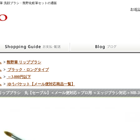
筆 洗顔ブラシ・熊野化粧筆セットの通販
ム
>
熊野筆 リップブラシ
ム
>
ブラック・ロングタイプ
ム
>
～3,000円以下
ム
>
ゆうパケット【メール便対応商品一覧】
リップブラシ 丸【セーブル】＜メール便対応＞プロ用 ＜エッジブラシ対応＞MB-2