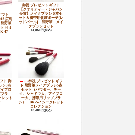
御祝 プレゼント ギフト
【クオリティー・ジャパン
受賞】メイクブラシ５本セ
ギフト
ット＆携帯用化粧ポーチ[レ
15 広島
ッドパール] 熊野筆 メイ
・熊野筆
クブラシセット
ット[ミ
14,850円(税込)
-47
)
フト 御
御祝 プレゼント ギフ
ラシ3点
ト 熊野筆メイクブラシ5点
アイブロ
セット（パウダー、チー
プブラ
ク、シャドウ大、アイブロ
ークレット
ー大、携帯用リップブラ
ン
シ） BR-S-2 シークレット
)
コレクション
18,480円(税込)