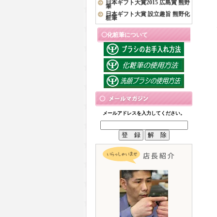
日本ギフト大賞2015 広島賞 熊野
筆
日本ギフト大賞 設立趣旨 熊野化
粧筆
化粧筆について
メールアドレスを入力してください。