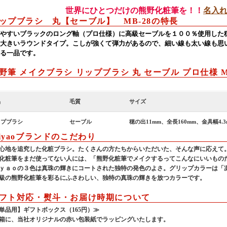
世界にひとつだけの熊野化粧筆を！！
名入
ップブラシ 丸【セーブル】 MB-28の特長
やすいブラックのロング軸（プロ仕様）に高級セーブルを１００％使用した
大きいラウンドタイプ。こしが強くて弾力があるので、細い線も太い線も思
る一品です。
野筆 メイクブラシ リップブラシ 丸 セーブル プロ仕様 M
品
毛質
サイズ
ップブラシ
セーブル
穂の出11mm、全長160mm、金具幅4.3
iyaoブランドのこだわり
心地を追究した化粧ブラシ。たくさんの方たちからいただいた、そんな声に応えて
化粧筆をまだ使ってない人には、「熊野化粧筆でメイクするってこんなにいいもの
ｙａｏの３色は真珠の輝きにコートされた独特の発色のよさ。グリップカラーは「
級の熊野化粧筆を彩るにふさわしい、独特の真珠の輝きを放つカラーです。
フト対応・熨斗・お届け時期について
単品用】ギフトボックス（165円）≫
箱に、当社オリジナルの赤い包装紙でラッピングいたします。