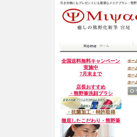
引き出物にもプレゼントにも最適なメイクブラシ・熊野
全国送料無料キャンペーン
ホー
実施中
ホー
7月末まで
ホー
ホー
店長おすすめ
・熊野筆洗顔ブラシ
・抗菌加工・特許取得
徹底したこだわり・熊野筆