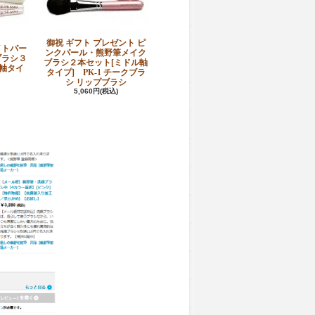
御祝 ギフト プレゼント ピ
イトパー
ンクパール・熊野筆メイク
ブラシ３
ブラシ２本セット[ミドル軸
軸タイ
タイプ] PK-1 チークブラ
シ リップブラシ
5,060円(税込)