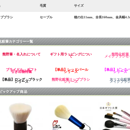
品
毛質
サイズ
ップブラシ
セーブル
穂の出11mm、全長160mm、金具幅4.3
化粧筆カテゴリー一覧
熊野筆・名入れについて
ギフト用ラッピングについ
熊野化粧筆
て
メイクブラシセ
ブライドル・ギフト
【単品】レッドパール
【単品】ピンク
引き出物特集
シリーズ
シリーズ
【単品】ロング・ブラック
熊野化粧筆リップブラシ
灰リス化粧
シリーズ
シリーズ
メイクブラ