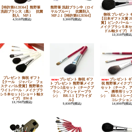
【特許第6128364】熊野筆
熊野筆 洗顔ブラシ中（ロイ
洗顔ブラシ大（黒） 抗菌
ヤルブルー） 抗菌剤入
御祝 プレゼント 
剤入 MP-1
MP-2-1【特許第6128364】
【日本ギフト大賞 20
4,510円(税込)
3,300円(税込)
賞】ピンクパール
メイクブラシ５本セ
ドル軸タイプ] PK
13,310円(税込
プレゼント 御祝 ギフト
プレゼント 御祝 ギフ
プレゼント ギ
【クール ジャパン フェ
ト プレゼント 熊野筆メイク
祝 熊野筆メイクブ
スティバル受賞】熊野筆ホ
ブラシ2点セット（チークブ
セット（チーク、
ワイトパール・メイクブラ
ラシ、アイシャドーブラ
ー、携帯用リッ
シ５本セット[ショート軸タ
シ） BR-1-1【ブライダ
シ） BR-S-1 シ
イプ] BW-8
ル】
コレクショ
13,750円(税込)
5,830円(税込)
14,850円(税込