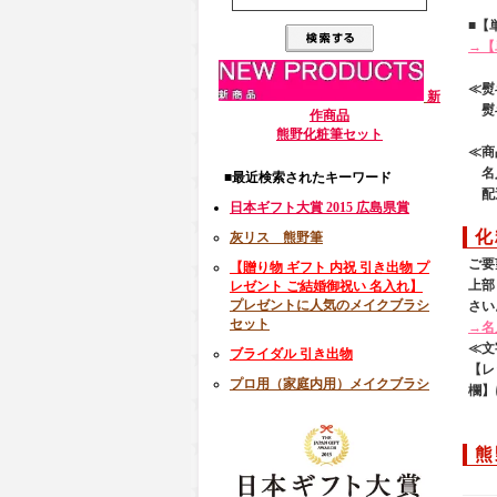
■【
→【
≪熨
新
熨斗
作商品
熊野化粧筆セット
≪商
名入
■最近検索されたキーワード
配送
日本ギフト大賞 2015 広島県賞
化
灰リス 熊野筆
ご要
【贈り物 ギフト 内祝 引き出物 プ
上部
レゼント ご結婚御祝い 名入れ】
プレゼントに人気のメイクブラシ
さい
セット
→名
≪文
ブライダル 引き出物
【レ
プロ用（家庭内用）メイクブラシ
欄】
熊