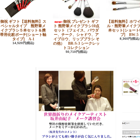
御祝 ギフト【送料無料】ス
御祝 プレゼント ギフ
【送料無料】ホワ
ペシャルタイプ 熊野筆メ
ト 熊野筆メイクブラシ10点
ル・熊野筆メイク
イクブラシ５本セット＆携
セット（フェイス、パウダ
本セット[ショート
帯用化粧ポーチ[ショート軸
ー、チーク、シャドウ、ア
プ] BW-5
タイプ] A-1
イブロウ、リップブラシ そ
8,360円(税込)
14,520円(税込)
の他） BR-S-3 シークレッ
トコレクション
50,710円(税込)