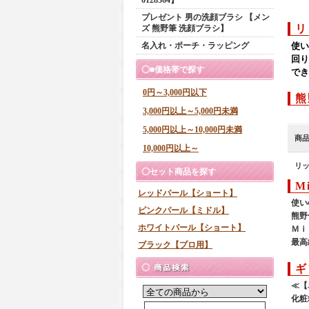
プレゼント 男の洗顔ブラシ 【メン
リ
ズ 熊野筆 洗顔ブラシ】
使い
名入れ・ポーチ・ラッピング
回り
■価格帯で探す
でき
0円～3,000円以下
熊
3,000円以上～5,000円未満
5,000円以上～10,000円未満
商
10,000円以上～
リ
セット商品を探す
M
レッドパール【ショート】
使い
ピンクパール【ミドル】
熊野
ホワイトパール【ショート】
Ｍｉ
最高
ブラック【プロ用】
ギ
≪【
化粧