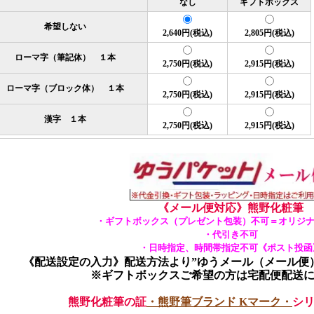
なし
ギフトボックス
希望しない
2,640円(税込)
2,805円(税込)
ローマ字（筆記体） １本
2,750円(税込)
2,915円(税込)
ローマ字（ブロック体） １本
2,750円(税込)
2,915円(税込)
漢字 １本
2,750円(税込)
2,915円(税込)
《メール便対応》熊野化粧筆
・ギフトボックス（プレゼント包装）不可＝オリジナ
・代引き不可
・日時指定、時間帯指定不可《ポスト投函
《配送設定の入力》配送方法より”ゆうメール（メール便
※ギフトボックスご希望の方は宅配便配送
熊野化粧筆の証
・熊野筆ブランド Kマーク・
シ