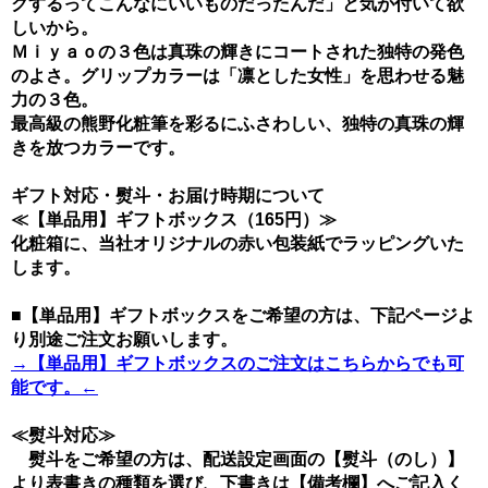
クするってこんなにいいものだったんだ」と気が付いて欲
しいから。
Ｍｉｙａｏの３色は真珠の輝きにコートされた独特の発色
のよさ。グリップカラーは「凛とした女性」を思わせる魅
力の３色。
最高級の熊野化粧筆を彩るにふさわしい、独特の真珠の輝
きを放つカラーです。
ギフト対応・熨斗・お届け時期について
≪【単品用】ギフトボックス（165円）≫
化粧箱に、当社オリジナルの赤い包装紙でラッピングいた
します。
■【単品用】ギフトボックスをご希望の方は、下記ページよ
り別途ご注文お願いします。
→【単品用】ギフトボックスのご注文はこちらからでも可
能です。←
≪熨斗対応≫
熨斗をご希望の方は、配送設定画面の【熨斗（のし）】
より表書きの種類を選び、下書きは【備考欄】へご記入く