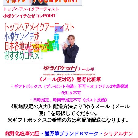
トップヘアメイクアーティスト
小椋ケンイチなぜコレPOINT
《メール便対応》熊野化粧筆
・ギフトボックス（プレゼント包装）不可＝オリジナル1本袋発送
・代引き不可
・日時指定、時間帯指定不可《ポスト投函》
《配送設定の入力》配送方法より”ゆうメール（メール
便）”を選択してください。
※ギフトボックスご希望の方は宅配便配送になります。
熊野化粧筆の証
・熊野筆ブランド Kマーク・
シリアルナン