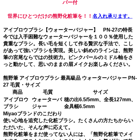
バー付
世界にひとつだけの熊野化粧筆を！！
名入れ承ります。
アイブロウブラシ【ウォーターバジャー】 PN-27の特長
今では入手困難なウォーターバジャーを１００％使用した
貴重なブラシ。長い毛を短くして作る贅沢な手法で、こし
があって強いブラシを実現。美しい斜めのラインは、熊野
筆の宮尾ならではの技術力。ピンクパールのミドル軸をさ
っと動かして、思いのままの眉メイクお楽しみください。
熊野筆 アイブロウブラシ 最高級品 ウォーターバジャー PN-
27 毛質・サイズ
商品
毛質
サイズ
アイブロウ
ウォーターバ
穂の出6.5/5mm、全長127mm、
ブラシ
ジャー
金具幅6.5mm
Miyaoブランドのこだわり
使い心地を追究した化粧ブラシ。たくさんの方たちからい
ただいた、そんな声に応えて。
熊野化粧筆をまだ使ってない人には、「熊野化粧筆でメイ