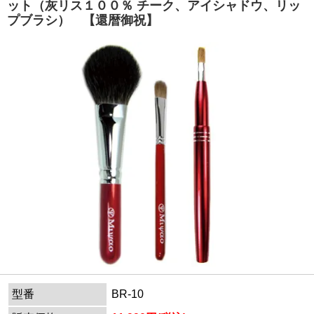
ット（灰リス１００％ チーク、アイシャドウ、リッ
プブラシ） 【還暦御祝】
型番
BR-10