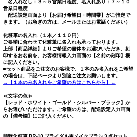
名入れなし：３～５営業日程度、名入れあり：７～１０
営業日程度
配送設定画面より【お届け希望日・時間帯】がご指定で
きます。（お急ぎの方は、メールまたはお電話ください）
化粧筆の名入れ（１本／１１０円）
ご要望に合わせて化粧筆に名入れも承っております。
上部【商品詳細】よりご希望の書体をお選びいただき、刻
印するお名前を、お客様情報入力画面の【名前の刻印】欄
に記入ください。
■セット商品をご注文のお客様で、１本のみ名入れをご希望
の場合は、下記ページより別途ご注文お願いします。
→【１本のみ名入れをご希望の方はこちらから】←
≪文字の色≫
【レッド・ホワイト・ゴールド・シルバー・ブラック】か
らお選びいただけます。ご希望の方は、配送設定入力画面
の【備考欄】にご記入ください。
熊野化粧筆 BR-10 ブライダル用メイクブラシ３点セット