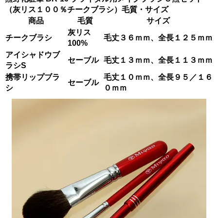
（灰リス１００％チークブラシ）毛質・サイズ
商品
毛質
サイズ
灰リス
チークブラシ
毛丈３６ｍｍ、全長１２５ｍｍ
100%
アイシャドウブ
セーブル
毛丈１３ｍｍ、全長１１３ｍｍ
ラシS
携帯リップブラ
毛丈１０ｍｍ、全長９５／１６
セーブル
シ
０ｍｍ