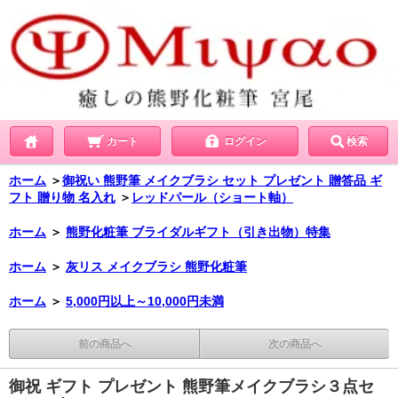
カート
ログイン
検索
ホーム
＞
御祝い 熊野筆 メイクブラシ セット プレゼント 贈答品 ギ
フト 贈り物 名入れ
＞
レッドパール（ショート軸）
ホーム
＞
熊野化粧筆 ブライダルギフト（引き出物）特集
ホーム
＞
灰リス メイクブラシ 熊野化粧筆
ホーム
＞
5,000円以上～10,000円未満
前の商品へ
次の商品へ
御祝 ギフト プレゼント 熊野筆メイクブラシ３点セ