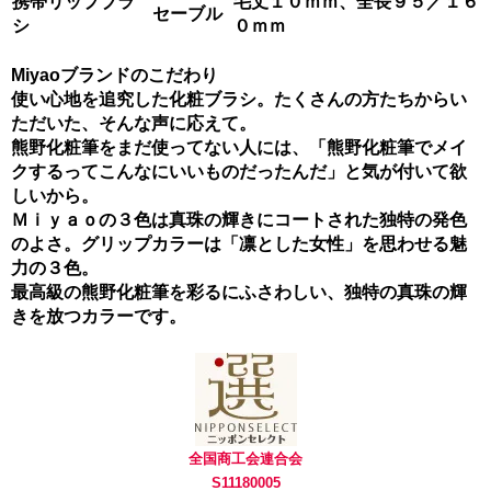
携帯リップブラ
毛丈１０ｍｍ、全長９５／１６
セーブル
シ
０ｍｍ
Miyaoブランドのこだわり
使い心地を追究した化粧ブラシ。たくさんの方たちからい
ただいた、そんな声に応えて。
熊野化粧筆をまだ使ってない人には、「熊野化粧筆でメイ
クするってこんなにいいものだったんだ」と気が付いて欲
しいから。
Ｍｉｙａｏの３色は真珠の輝きにコートされた独特の発色
のよさ。グリップカラーは「凛とした女性」を思わせる魅
力の３色。
最高級の熊野化粧筆を彩るにふさわしい、独特の真珠の輝
きを放つカラーです。
全国商工会連合会
S11180005