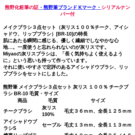
熊野化粧筆の証
・熊野筆ブランド Kマーク・
シリアルナン
バー付
メイクブラシ３点セット（灰リス１００％チーク、アイシ
ャドウ、リップブラシ）[BR-10]の特長
肌にあたる瞬間に感じる、優しく繊細でしなやかな心
地…。一度使うと忘れられないのが灰リスです。
Miyaoの灰リスブラシは、「長く気持ちよく使えるよう
に」という思いも持って作っています。
それに使いやすさで定評のあるアイシャドウブラシ、リッ
プブラシをセットにしました。
熊野筆 メイクブラシ３点セット 灰リス １００％ チークブ
ラシ BR-10 毛質・サイズ
商品
毛質
サイズ
灰リス
チークブラシ
毛丈３６ｍｍ、全長１２５ｍｍ
100%
アイシャドウブ
セーブル
毛丈１３ｍｍ、全長１１３ｍｍ
ラシS