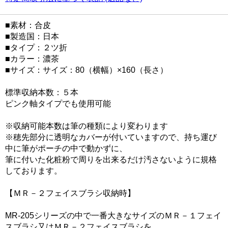
■素材：合皮
■製造国：日本
■タイプ：２ツ折
■カラー：濃茶
■サイズ：サイズ：80（横幅）×160（長さ）
標準収納本数：５本
ピンク軸タイプでも使用可能
※収納可能本数は筆の種類により変わります
※穂先部分に透明なカバーが付いていますので、持ち運び
中に筆がポーチの中で動かずに、
筆に付いた化粧粉で周りを出来るだけ汚さないように規格
しております。
【ＭＲ－２フェイスブラシ収納時】
MR-205シリーズの中で一番大きなサイズのＭＲ－１フェイ
スブラシ又はＭＲ－２フェイスブラシを