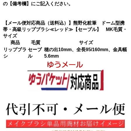
の【備考欄】にご記入ください。
【メール便対応商品（送料込）】熊野化粧筆 ドーム型携
帯・高級リップブラシ≪レッド≫【セーブル】 MK毛質・
サイズ
商品
毛質
サイズ
リップブラ
セーブ
穂の出10mm、全長95/160mm、金具幅
シ
ル
5.6mm