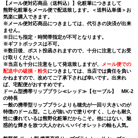
【メール便対応商品（送料込）】化粧筆につきまして
熊野化粧筆をメール便で配送致します。＜送料込単価＞お
気楽に購入できます。
※メール便対応商品につきましては、代引きの決済が出来
ません。
※日にち指定・時間帯指定が不可となります。
※ギフトボックスは不可。
※数日後、ポスト投函されますので、十分に注意してお受
け取りください。
※当店も十分に注意をして発送致しますが、
メール便での
配送中の破損・粉失
につきましては、当店では責任を負い
かねますので、改めてご了承下されば幸いです。出来れ
ば、宅配便がおすすめです。
ドーム型携帯リップブラシ≪レッド≫【セーブル】 MK-2
の特長
一般の携帯型リップブラシよりも穂先が一回り大きいのが
特徴のドーム型。こしが強いので塗りやすく、しかも耐久
性に優れているは熊野化粧筆だからこそ。他にはない、魅
惑的な輝きを放つ大人かわいいバイオレットの軸も人気。