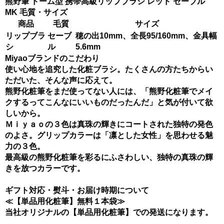
熊野筆 ドーム型 携帯高級リップブラシ レッド セーブル
MK 毛質・サイズ
商品
毛質
サイズ
リップブラ
セーブ
穂の出10mm、全長95/160mm、金具幅
シ
ル
5.6mm
Miyaoブランドのこだわり
使い心地を追究した化粧ブラシ。たくさんの方たちからい
ただいた、そんな声に応えて。
熊野化粧筆をまだ使ってない人には、「熊野化粧筆でメイ
クするってこんなにいいものだったんだ」と気が付いて欲
しいから。
Ｍｉｙａｏの３色は真珠の輝きにコートされた独特の発色
のよさ。グリップカラーは「凛とした女性」を思わせる魅
力の３色。
最高級の熊野化粧筆を彩るにふさわしい、独特の真珠の輝
きを放つカラーです。
ギフト対応・熨斗・お届け時期について
≪【単品用化粧筆】無料１本袋≫
当社オリジナルの【単品用化粧筆】での発送になります。