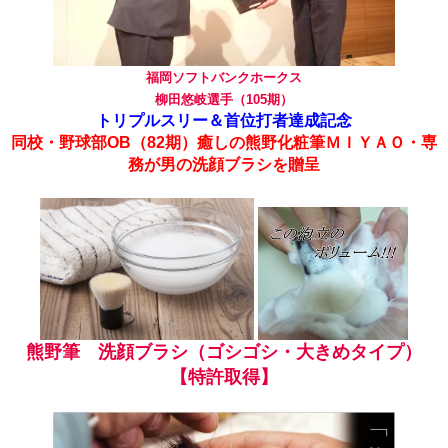
福岡ソフトバンクホークス
柳田悠岐選手（105期）
トリプルスリー＆首位打者達成記念
同校・野球部OB（82期）癒しの熊野化粧筆ＭＩＹＡＯ・専
務が男の洗顔ブラシを贈呈
熊野筆 洗顔ブラシ（ゴシゴシ・大きめタイプ）
【特許取得】