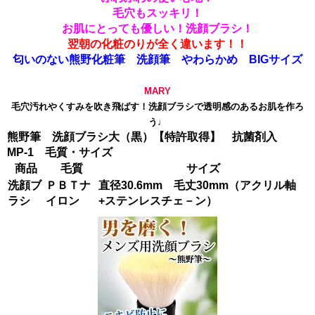
毛穴もスッキリ！
お肌にとっても優しい！洗顔ブラシ！
翌朝の化粧のりが全く違います！！
匂いのない熊野化粧筆 洗顔筆 やわらかめ BIGサイズ
MARY
毛穴汚れやくすみを吹き飛ばす！洗顔ブラシで透明感のあるお肌を作ろ
う♩
熊野筆 洗顔ブラシ大（黒）【特許取得】 抗菌剤入
MP-1 毛質・サイズ
商品
毛質
サイズ
洗顔ブ
ＰＢＴナ
直径30.6mm 毛丈30mm（アクリル軸
ラシ
イロン
+ステンレスチェ－ン）