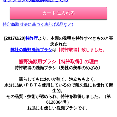
特定商取引法に基づく表記 (返品など)
[2017/2/20]
特許庁
より、本願の発明を特許すべきものと審
決された
弊社の熊野洗顔ブラシ
は
【特許取得】致しました。
熊野洗顔用ブラシ【特許取得】の理由
特許取得の洗顔ブラシ《男性の美学のめざめ》
濡らしてもにおいが無く、泡立ちもよく、
水分に強いＰＢＴを使用しているので耐久性にも優れて衛
生的。
その品質・技術が認められ、特許を取得しました。（第
6128364号）
お肌にも優しい洗顔ブラシです。