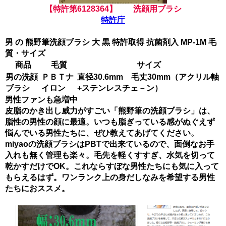
【特許第6128364】 洗顔用ブラシ
特許庁
男 の 熊野筆洗顔ブラシ 大 黒 特許取得 抗菌剤入 MP-1M 毛
質・サイズ
商品
毛質
サイズ
男の洗顔
ＰＢＴナ
直径30.6mm 毛丈30mm（アクリル軸
ブラシ
イロン
+ステンレスチェ－ン）
男性ファンも急増中
皮脂のかき出し威力がすごい「熊野筆の洗顔ブラシ」は、
脂性の男性の顔に最適。いつも脂ぎっている感がぬぐえず
悩んでいる男性たちに、ぜひ教えてあげてください。
miyaoの洗顔ブラシはPBTで出来ているので、面倒なお手
入れも無く管理も楽々。毛先を軽くすすぎ、水気を切って
乾かすだけでOK。これならすぼな男性たちにも気に入って
もらえるはず。ワンランク上の身だしなみを希望する男性
たちにおススメ。