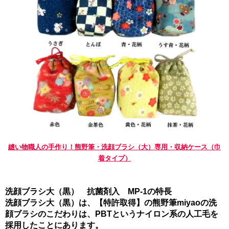
縫い物職人の手作り！熊野筆・洗顔ブラシ（大）専用・収納ケース（巾
着タイプ）
洗顔ブラシ大（黒） 抗菌剤入 MP-1の特長
洗顔ブラシ大（黒）は、【特許取得】の熊野筆miyaoの洗
顔ブラシのこだわりは、PBTというナイロン系の人工毛を
採用したことにあります。