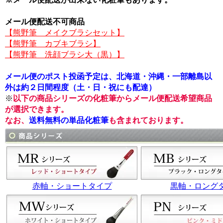
メール便配送不可商品
【熊野筆 メイクブラシセット】
【熊野筆 カブキブラシ】
【熊野筆 洗顔ブラシ大（黒）】
メール便のポスト投函予定は、北海道・沖縄・一部離島以
外は約２日間程度（土・日・祝にも配達）
※
以下の商品シリーズの化粧筆からメール便配送希望商品
が選択できます。
なお、
送料無料の単品化粧筆
も含まれております。
赤軸・ショートタイプ
黒軸・ロング