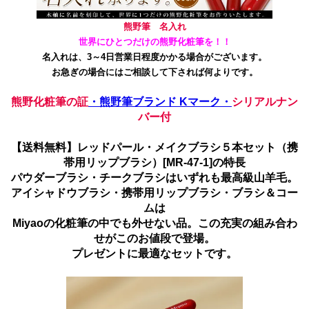
熊野筆 名入れ
世界にひとつだけの熊野化粧筆を！！
名入れは、3～4日営業日程度かかる場合がございます。
お急ぎの場合にはご相談して下されば何よりです。
熊野化粧筆の証
・熊野筆ブランド Kマーク・
シリアルナン
バー付
【送料無料】レッドパール・メイクブラシ５本セット（携
帯用リップブラシ）[MR-47-1]の特長
パウダーブラシ・チークブラシはいずれも最高級山羊毛。
アイシャドウブラシ・携帯用リップブラシ・ブラシ＆コー
ムは
Miyaoの化粧筆の中でも外せない品。この充実の組み合わ
せがこのお値段で登場。
プレゼントに最適なセットです。