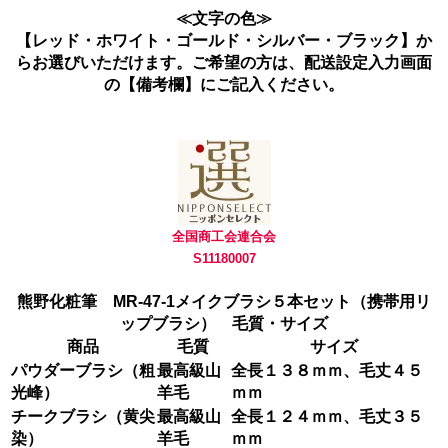
≪文字の色≫
【レッド・ホワイト・ゴールド・シルバー・ブラック】か
らお選びいただけます。ご希望の方は、配送設定入力画面
の【備考欄】にご記入ください。
全国商工会連合会
S11180007
熊野化粧筆 MR-47-1メイクブラシ５本セット（携帯用リ
ップブラシ） 毛質・サイズ
商品
毛質
サイズ
パウダーブラシ（粗
最高級山
全長１３８ｍｍ、毛丈４５
光峰）
羊毛
ｍｍ
チークブラシ（黄尖
最高級山
全長１２４ｍｍ、毛丈３５
染）
羊毛
ｍｍ