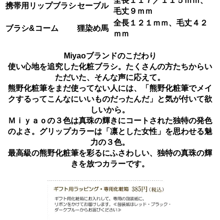
全長１１７／１１５ｍｍ、
携帯用リップブラシ
セーブル
毛丈９ｍｍ
全長１２１ｍｍ、毛丈４２
ブラシ&コーム
狸染め馬
ｍｍ
Miyaoブランドのこだわり
使い心地を追究した化粧ブラシ。たくさんの方たちからい
ただいた、そんな声に応えて。
熊野化粧筆をまだ使ってない人には、「熊野化粧筆でメイ
クするってこんなにいいものだったんだ」と気が付いて欲
しいから。
Ｍｉｙａｏの３色は真珠の輝きにコートされた独特の発色
のよさ。グリップカラーは「凛とした女性」を思わせる魅
力の３色。
最高級の熊野化粧筆を彩るにふさわしい、独特の真珠の輝
きを放つカラーです。