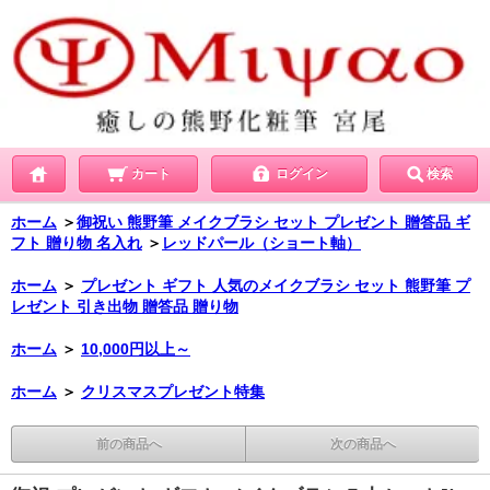
カート
ログイン
検索
ホーム
＞
御祝い 熊野筆 メイクブラシ セット プレゼント 贈答品 ギ
フト 贈り物 名入れ
＞
レッドパール（ショート軸）
ホーム
＞
プレゼント ギフト 人気のメイクブラシ セット 熊野筆 プ
レゼント 引き出物 贈答品 贈り物
ホーム
＞
10,000円以上～
ホーム
＞
クリスマスプレゼント特集
前の商品へ
次の商品へ