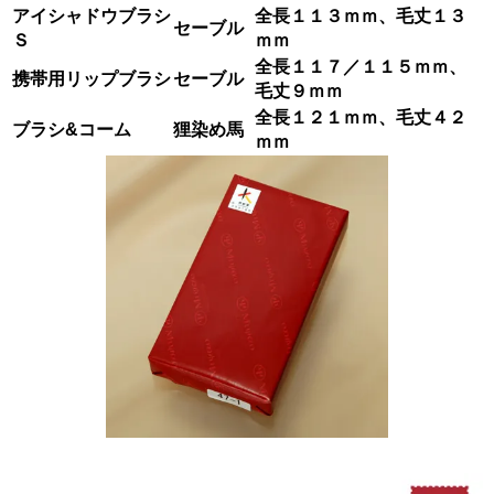
アイシャドウブラシ
全長１１３ｍｍ、毛丈１３
セーブル
Ｓ
ｍｍ
全長１１７／１１５ｍｍ、
携帯用リップブラシ
セーブル
毛丈９ｍｍ
全長１２１ｍｍ、毛丈４２
ブラシ&コーム
狸染め馬
ｍｍ