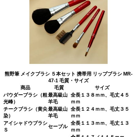
熊野筆 メイクブラシ ５本セット 携帯用 リップブラシ MR-
47-1 毛質・サイズ
商品
毛質
サイズ
パウダーブラシ（粗
最高級山
全長１３８ｍｍ、毛丈４５
光峰）
羊毛
ｍｍ
チークブラシ（黄尖
最高級山
全長１２４ｍｍ、毛丈３５
染）
羊毛
ｍｍ
アイシャドウブラシ
全長１１３ｍｍ、毛丈１３
セーブル
Ｓ
ｍｍ